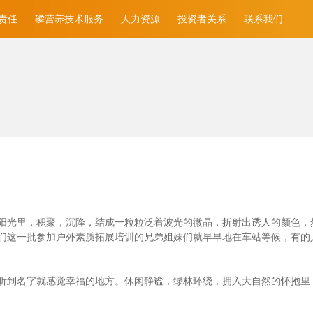
责任
磷营养技术服务
人力资源
投资者关系
联系我们
光里，积聚，沉降，结成一粒粒泛着波光的微晶，折射出诱人的颜色，然后消
们这一批参加户外素质拓展培训的兄弟姐妹们就早早地在车站等候，有的
听到名字就感觉幸福的地方。休闲静谧，绿林环绕，拥入大自然的怀抱里