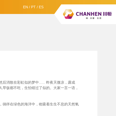
EN
/
PT
/
ES
散在彩虹似的梦中......
昨夜天微凉，露成
人早饭都不吃，生怕错过了似的。大家一言一语，
，徜徉在绿色的海洋中，吮吸着生生不息的天然氧