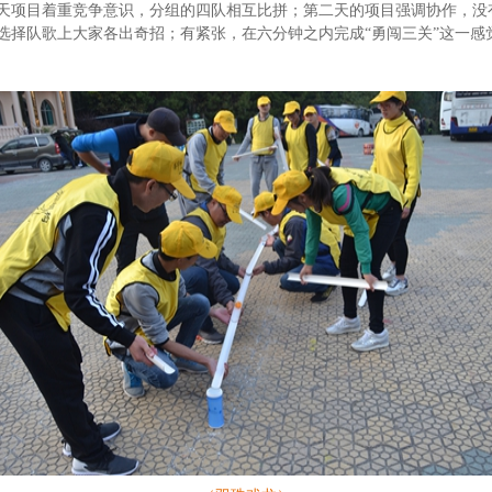
天项目着重竞争意识，分组的四队相互比拼；第二天的项目强调协作，没
选择队歌上大家各出奇招；有紧张，在六分钟之内完成“勇闯三关”这一感