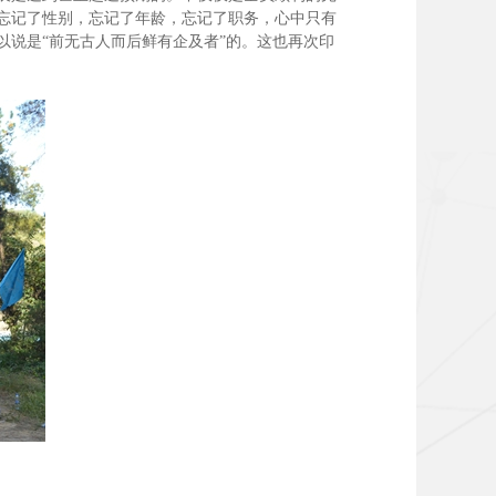
忘记了性别，忘记了年龄，忘记了职务，心中只有
说是“前无古人而后鲜有企及者”的。这也再次印