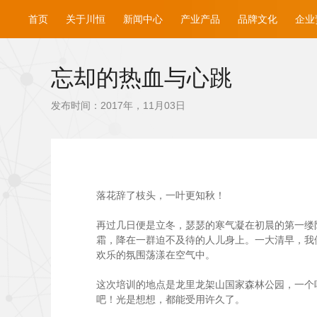
首页
关于川恒
新闻中心
产业产品
品牌文化
企业
忘却的热血与心跳
发布时间：2017年，11月03日
落花辞了枝头，一叶更知秋！
再过几日便是立冬，瑟瑟的寒气凝在初晨的第一缕阳
霜，降在一群迫不及待的人儿身上。一大清早，我
欢乐的氛围荡漾在空气中。
这次培训的地点是龙里龙架山国家森林公园，一个
吧！光是想想，都能受用许久了。