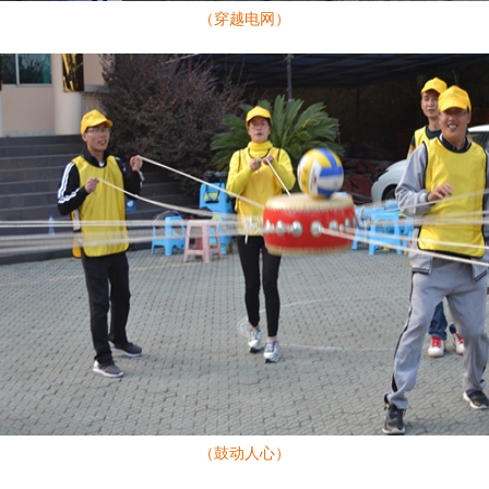
（穿越电网）
（鼓动人心）