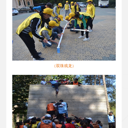
（双珠戏龙）