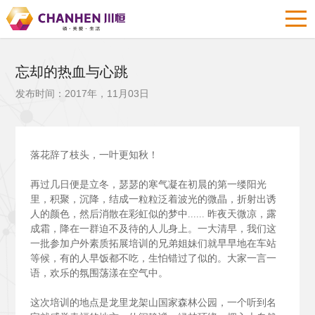
忘却的热血与心跳
发布时间：2017年，11月03日
落花辞了枝头，一叶更知秋！
再过几日便是立冬，瑟瑟的寒气凝在初晨的第一缕阳光
里，积聚，沉降，结成一粒粒泛着波光的微晶，折射出诱
人的颜色，然后消散在彩虹似的梦中......
昨夜天微凉，露
成霜，降在一群迫不及待的人儿身上。一大清早，我们这
一批参加户外素质拓展培训的兄弟姐妹们就早早地在车站
等候，有的人早饭都不吃，生怕错过了似的。大家一言一
语，欢乐的氛围荡漾在空气中。
这次培训的地点是龙里龙架山国家森林公园，一个听到名