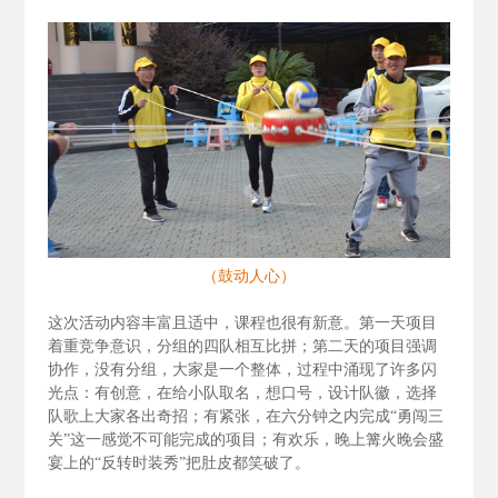
（鼓动人心）
这次活动内容丰富且适中，课程也很有新意。第一天项目
着重竞争意识，分组的四队相互比拼；第二天的项目强调
协作，没有分组，大家是一个整体，过程中涌现了许多闪
光点：有创意，在给小队取名，想口号，设计队徽，选择
队歌上大家各出奇招；有紧张，在六分钟之内完成“勇闯三
关”这一感觉不可能完成的项目；有欢乐，晚上篝火晚会盛
宴上的“反转时装秀”把肚皮都笑破了。