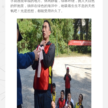
字就感觉幸福的地方。休闲静谧，绿林环绕，拥入大自然
的怀抱里，徜徉在绿色的海洋中，吮吸着生生不息的天然
氧吧！光是想想，都能受用许久了。