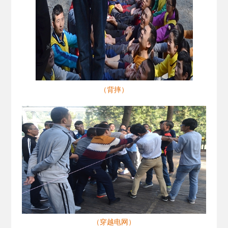
（背摔）
（穿越电网）