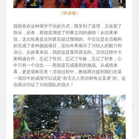
（毕业墙）
我很喜欢这种寓学于玩的方式，既学到了道理，又收获了
快乐，还有，那就是增进了同事之间的感情！从结果来
说，这次拓展是达到甚至超过预期的。不仅仅是全员顺利
的完成了各种挑战项目，还向外界展示了川恒人的毅力和
决心。从效果来说，我想这是显而易见的。活动过程中大
家精诚合作，忘记了性别，忘记了年龄，忘记了职务，心
中只有一个信念——那就是完成面前的挑战。从成绩来
看，更是堪称完美！活动过程中，教练两次提到我们在某
一项目中的成绩可以说是“前无古人而后鲜有企及者”的。这
也再次印证了川恒团队的强大！