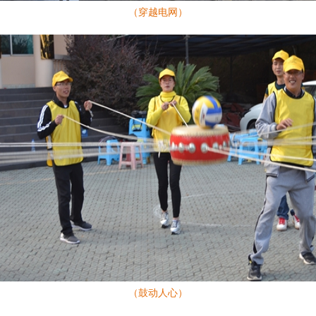
（穿越电网）
（鼓动人心）