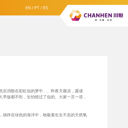
EN
/
PT
/
ES
散在彩虹似的梦中......
昨夜天微凉，露成
人早饭都不吃，生怕错过了似的。大家一言一语，
，徜徉在绿色的海洋中，吮吸着生生不息的天然氧