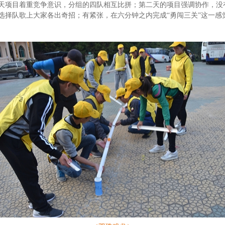
天项目着重竞争意识，分组的四队相互比拼；第二天的项目强调协作，没
选择队歌上大家各出奇招；有紧张，在六分钟之内完成“勇闯三关”这一感