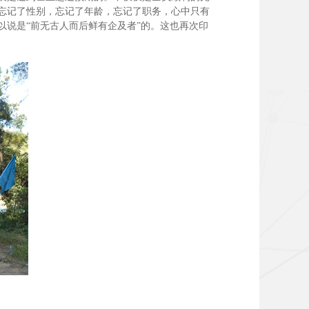
忘记了性别，忘记了年龄，忘记了职务，心中只有
说是“前无古人而后鲜有企及者”的。这也再次印