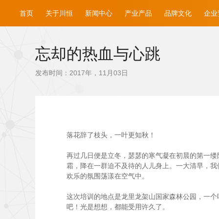
首页
关于川恒
新闻中心
产业产品
品牌文化
企业
忘却的热血与心跳
发布时间：2017年，11月03日
落花辞了枝头，一叶更知秋！
再过几日便是立冬，瑟瑟的寒气凝在初晨的第一缕阳
霜，降在一群迫不及待的人儿身上。一大清早，我
欢乐的氛围荡漾在空气中。
这次培训的地点是龙里龙架山国家森林公园，一个
吧！光是想想，都能受用许久了。