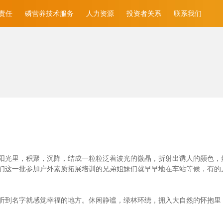
责任
磷营养技术服务
人力资源
投资者关系
联系我们
光里，积聚，沉降，结成一粒粒泛着波光的微晶，折射出诱人的颜色，然后消
们这一批参加户外素质拓展培训的兄弟姐妹们就早早地在车站等候，有的
听到名字就感觉幸福的地方。休闲静谧，绿林环绕，拥入大自然的怀抱里