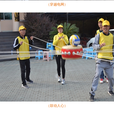
（穿越电网）
（鼓动人心）