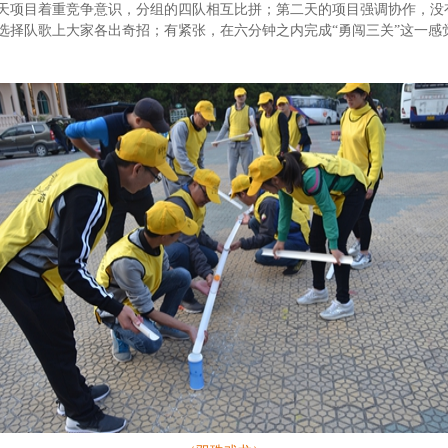
天项目着重竞争意识，分组的四队相互比拼；第二天的项目强调协作，没
选择队歌上大家各出奇招；有紧张，在六分钟之内完成“勇闯三关”这一感