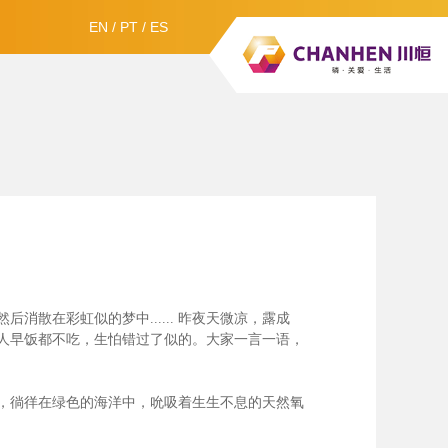
EN
/
PT
/
ES
散在彩虹似的梦中......
昨夜天微凉，露成
人早饭都不吃，生怕错过了似的。大家一言一语，
，徜徉在绿色的海洋中，吮吸着生生不息的天然氧