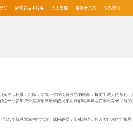
责任
磷营养技术服务
人力资源
投资者关系
联系我们
光里，积聚，沉降，结成一粒粒泛着波光的微晶，折射出诱人的颜色，然后消
们这一批参加户外素质拓展培训的兄弟姐妹们就早早地在车站等候，有的
听到名字就感觉幸福的地方。休闲静谧，绿林环绕，拥入大自然的怀抱里