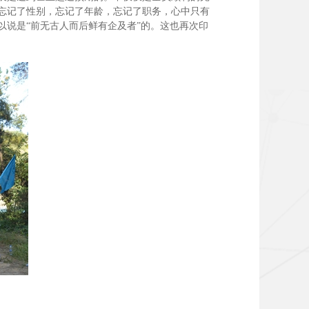
忘记了性别，忘记了年龄，忘记了职务，心中只有
说是“前无古人而后鲜有企及者”的。这也再次印