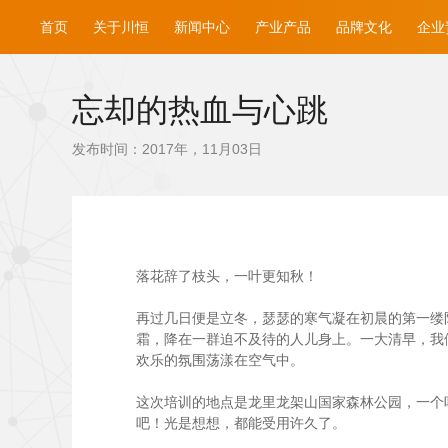
首页
关于川恒
新闻中心
产业产品
品牌文化
企业
忘却的热血与心跳
发布时间：2017年，11月03日
落花辞了枝头，一叶更知秋！
再过几日便是立冬，瑟瑟的寒气凝在初晨的第一缕阳
霜，降在一群迫不及待的人儿身上。一大清早，我
欢乐的氛围荡漾在空气中。
这次培训的地点是龙里龙架山国家森林公园，一个
吧！光是想想，都能受用许久了。