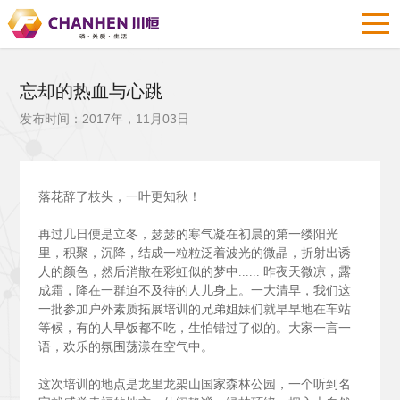
忘却的热血与心跳
发布时间：2017年，11月03日
落花辞了枝头，一叶更知秋！
再过几日便是立冬，瑟瑟的寒气凝在初晨的第一缕阳光
里，积聚，沉降，结成一粒粒泛着波光的微晶，折射出诱
人的颜色，然后消散在彩虹似的梦中......
昨夜天微凉，露
成霜，降在一群迫不及待的人儿身上。一大清早，我们这
一批参加户外素质拓展培训的兄弟姐妹们就早早地在车站
等候，有的人早饭都不吃，生怕错过了似的。大家一言一
语，欢乐的氛围荡漾在空气中。
这次培训的地点是龙里龙架山国家森林公园，一个听到名