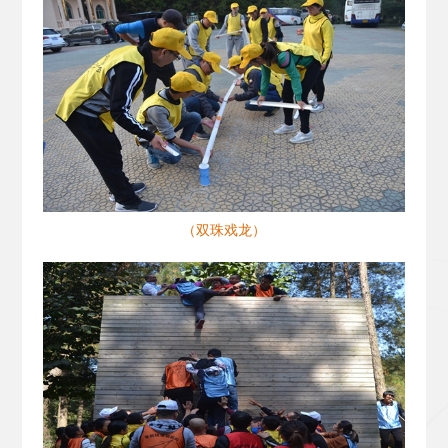
（双珠戏龙）