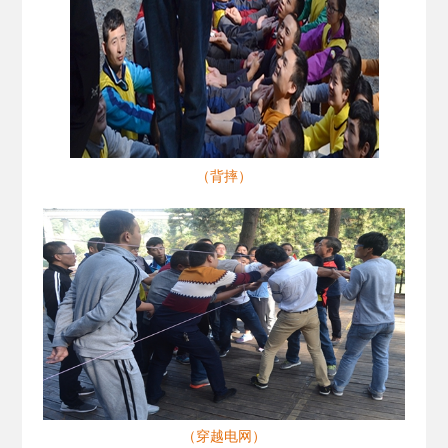
（背摔）
（穿越电网）