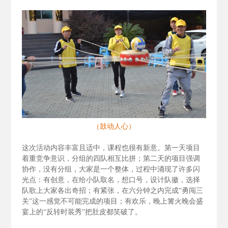
（鼓动人心）
这次活动内容丰富且适中，课程也很有新意。第一天项目
着重竞争意识，分组的四队相互比拼；第二天的项目强调
协作，没有分组，大家是一个整体，过程中涌现了许多闪
光点：有创意，在给小队取名，想口号，设计队徽，选择
队歌上大家各出奇招；有紧张，在六分钟之内完成“勇闯三
关”这一感觉不可能完成的项目；有欢乐，晚上篝火晚会盛
宴上的“反转时装秀”把肚皮都笑破了。