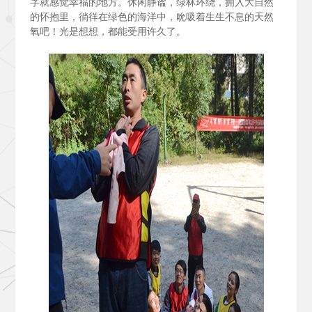
字就感觉幸福的地方。休闲静谧，绿林环绕，拥入大自然
的怀抱里，徜徉在绿色的海洋中，吮吸着生生不息的天然
氧吧！光是想想，都能受用许久了。