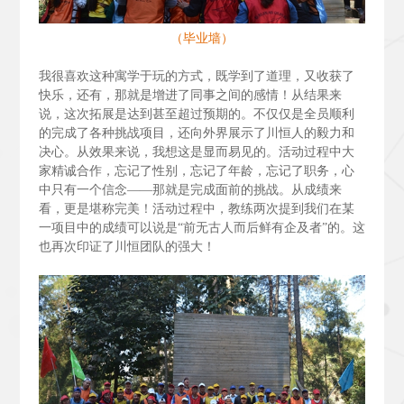
（毕业墙）
我很喜欢这种寓学于玩的方式，既学到了道理，又收获了
快乐，还有，那就是增进了同事之间的感情！从结果来
说，这次拓展是达到甚至超过预期的。不仅仅是全员顺利
的完成了各种挑战项目，还向外界展示了川恒人的毅力和
决心。从效果来说，我想这是显而易见的。活动过程中大
家精诚合作，忘记了性别，忘记了年龄，忘记了职务，心
中只有一个信念——那就是完成面前的挑战。从成绩来
看，更是堪称完美！活动过程中，教练两次提到我们在某
一项目中的成绩可以说是“前无古人而后鲜有企及者”的。这
也再次印证了川恒团队的强大！