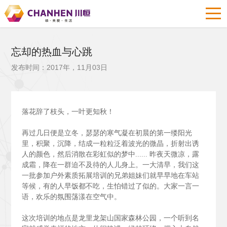
忘却的热血与心跳
发布时间：2017年，11月03日
落花辞了枝头，一叶更知秋！
再过几日便是立冬，瑟瑟的寒气凝在初晨的第一缕阳光
里，积聚，沉降，结成一粒粒泛着波光的微晶，折射出诱
人的颜色，然后消散在彩虹似的梦中......
昨夜天微凉，露
成霜，降在一群迫不及待的人儿身上。一大清早，我们这
一批参加户外素质拓展培训的兄弟姐妹们就早早地在车站
等候，有的人早饭都不吃，生怕错过了似的。大家一言一
语，欢乐的氛围荡漾在空气中。
这次培训的地点是龙里龙架山国家森林公园，一个听到名