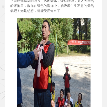
字就感觉幸福的地方。休闲静谧，绿林环绕，拥入大自然
的怀抱里，徜徉在绿色的海洋中，吮吸着生生不息的天然
氧吧！光是想想，都能受用许久了。