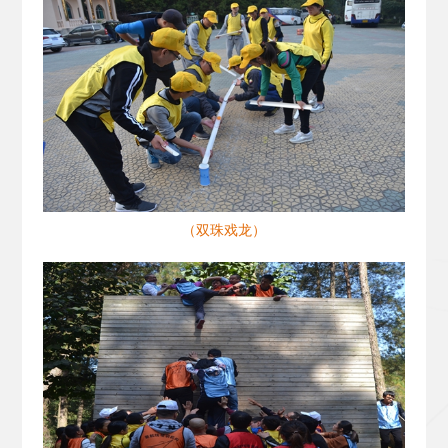
（双珠戏龙）