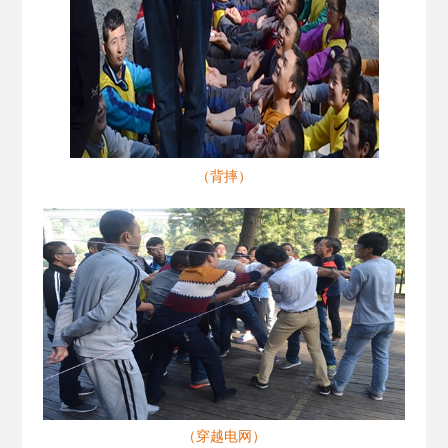
（背摔）
（穿越电网）