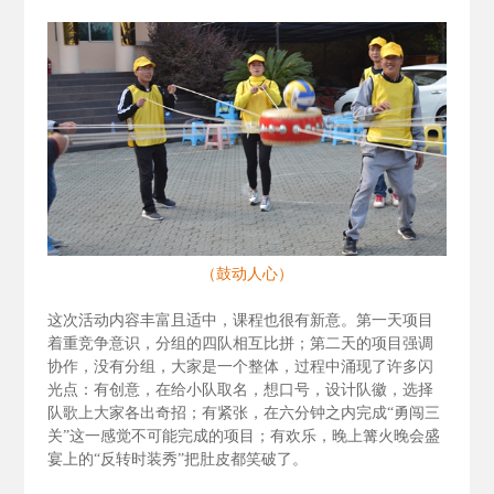
（鼓动人心）
这次活动内容丰富且适中，课程也很有新意。第一天项目
着重竞争意识，分组的四队相互比拼；第二天的项目强调
协作，没有分组，大家是一个整体，过程中涌现了许多闪
光点：有创意，在给小队取名，想口号，设计队徽，选择
队歌上大家各出奇招；有紧张，在六分钟之内完成“勇闯三
关”这一感觉不可能完成的项目；有欢乐，晚上篝火晚会盛
宴上的“反转时装秀”把肚皮都笑破了。