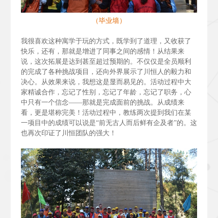
（毕业墙）
我很喜欢这种寓学于玩的方式，既学到了道理，又收获了
快乐，还有，那就是增进了同事之间的感情！从结果来
说，这次拓展是达到甚至超过预期的。不仅仅是全员顺利
的完成了各种挑战项目，还向外界展示了川恒人的毅力和
决心。从效果来说，我想这是显而易见的。活动过程中大
家精诚合作，忘记了性别，忘记了年龄，忘记了职务，心
中只有一个信念——那就是完成面前的挑战。从成绩来
看，更是堪称完美！活动过程中，教练两次提到我们在某
一项目中的成绩可以说是“前无古人而后鲜有企及者”的。这
也再次印证了川恒团队的强大！