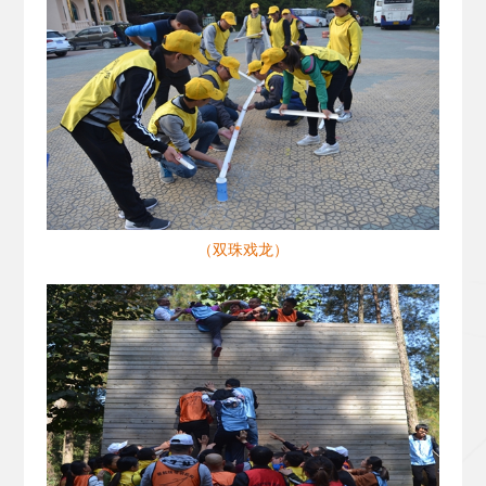
（双珠戏龙）