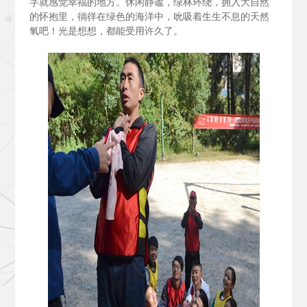
字就感觉幸福的地方。休闲静谧，绿林环绕，拥入大自然
的怀抱里，徜徉在绿色的海洋中，吮吸着生生不息的天然
氧吧！光是想想，都能受用许久了。