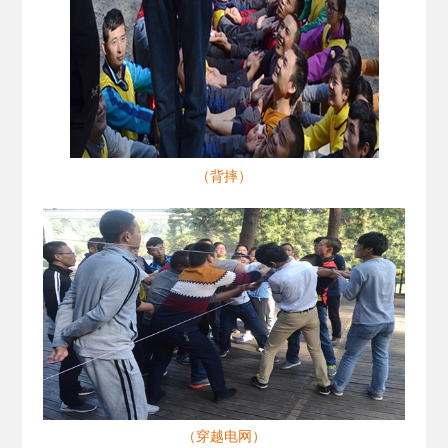
（背摔）
（穿越电网）