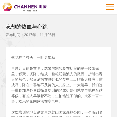
忘却的热血与心跳
发布时间：2017年，11月03日
落花辞了枝头，一叶更知秋！
再过几日便是立冬，瑟瑟的寒气凝在初晨的第一缕阳光
里，积聚，沉降，结成一粒粒泛着波光的微晶，折射出诱
人的颜色，然后消散在彩虹似的梦中......
昨夜天微凉，露
成霜，降在一群迫不及待的人儿身上。一大清早，我们这
一批参加户外素质拓展培训的兄弟姐妹们就早早地在车站
等候，有的人早饭都不吃，生怕错过了似的。大家一言一
语，欢乐的氛围荡漾在空气中。
这次培训的地点是龙里龙架山国家森林公园，一个听到名