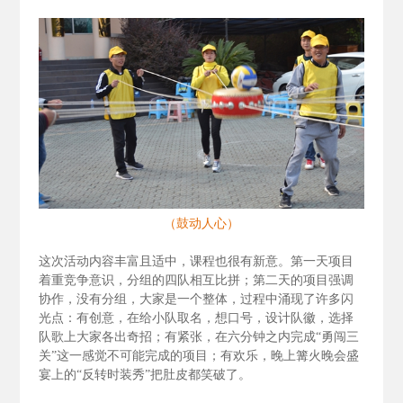
（鼓动人心）
这次活动内容丰富且适中，课程也很有新意。第一天项目
着重竞争意识，分组的四队相互比拼；第二天的项目强调
协作，没有分组，大家是一个整体，过程中涌现了许多闪
光点：有创意，在给小队取名，想口号，设计队徽，选择
队歌上大家各出奇招；有紧张，在六分钟之内完成“勇闯三
关”这一感觉不可能完成的项目；有欢乐，晚上篝火晚会盛
宴上的“反转时装秀”把肚皮都笑破了。