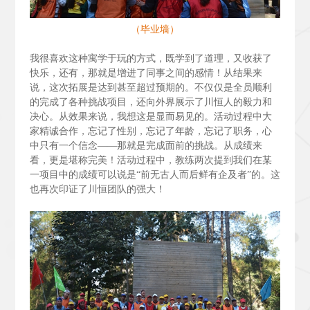
（毕业墙）
我很喜欢这种寓学于玩的方式，既学到了道理，又收获了
快乐，还有，那就是增进了同事之间的感情！从结果来
说，这次拓展是达到甚至超过预期的。不仅仅是全员顺利
的完成了各种挑战项目，还向外界展示了川恒人的毅力和
决心。从效果来说，我想这是显而易见的。活动过程中大
家精诚合作，忘记了性别，忘记了年龄，忘记了职务，心
中只有一个信念——那就是完成面前的挑战。从成绩来
看，更是堪称完美！活动过程中，教练两次提到我们在某
一项目中的成绩可以说是“前无古人而后鲜有企及者”的。这
也再次印证了川恒团队的强大！