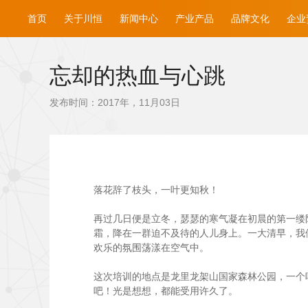
首页
关于川恒
新闻中心
产业产品
品牌文化
企业
忘却的热血与心跳
发布时间：2017年，11月03日
落花辞了枝头，一叶更知秋！
再过几日便是立冬，瑟瑟的寒气凝在初晨的第一缕阳
霜，降在一群迫不及待的人儿身上。一大清早，我
欢乐的氛围荡漾在空气中。
这次培训的地点是龙里龙架山国家森林公园，一个
吧！光是想想，都能受用许久了。