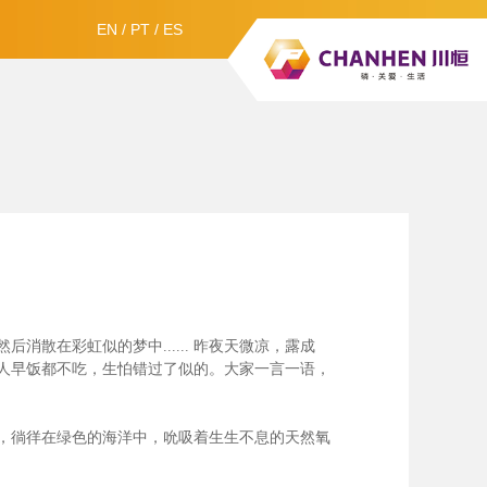
EN
/
PT
/
ES
散在彩虹似的梦中......
昨夜天微凉，露成
人早饭都不吃，生怕错过了似的。大家一言一语，
，徜徉在绿色的海洋中，吮吸着生生不息的天然氧