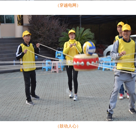
（穿越电网）
（鼓动人心）