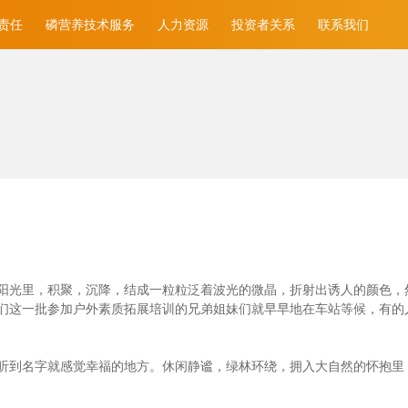
责任
磷营养技术服务
人力资源
投资者关系
联系我们
光里，积聚，沉降，结成一粒粒泛着波光的微晶，折射出诱人的颜色，然后消
们这一批参加户外素质拓展培训的兄弟姐妹们就早早地在车站等候，有的
听到名字就感觉幸福的地方。休闲静谧，绿林环绕，拥入大自然的怀抱里