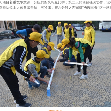
天项目着重竞争意识，分组的四队相互比拼；第二天的项目强调协作，没
选择队歌上大家各出奇招；有紧张，在六分钟之内完成“勇闯三关”这一感