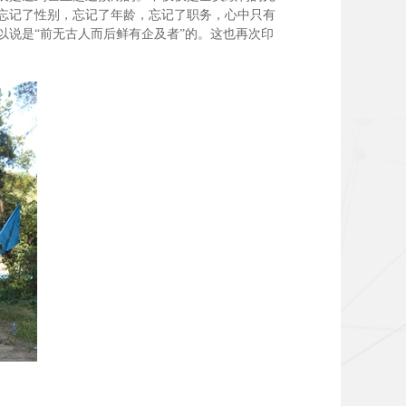
忘记了性别，忘记了年龄，忘记了职务，心中只有
说是“前无古人而后鲜有企及者”的。这也再次印