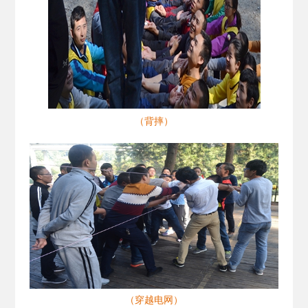
（背摔）
（穿越电网）