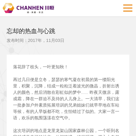
忘却的热血与心跳
发布时间：2017年，11月03日
落花辞了枝头，一叶更知秋！
再过几日便是立冬，瑟瑟的寒气凝在初晨的第一缕阳光
里，积聚，沉降，结成一粒粒泛着波光的微晶，折射出诱
人的颜色，然后消散在彩虹似的梦中......
昨夜天微凉，露
成霜，降在一群迫不及待的人儿身上。一大清早，我们这
一批参加户外素质拓展培训的兄弟姐妹们就早早地在车站
等候，有的人早饭都不吃，生怕错过了似的。大家一言一
语，欢乐的氛围荡漾在空气中。
这次培训的地点是龙里龙架山国家森林公园，一个听到名