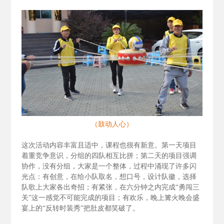
（鼓动人心）
这次活动内容丰富且适中，课程也很有新意。第一天项目
着重竞争意识，分组的四队相互比拼；第二天的项目强调
协作，没有分组，大家是一个整体，过程中涌现了许多闪
光点：有创意，在给小队取名，想口号，设计队徽，选择
队歌上大家各出奇招；有紧张，在六分钟之内完成“勇闯三
关”这一感觉不可能完成的项目；有欢乐，晚上篝火晚会盛
宴上的“反转时装秀”把肚皮都笑破了。