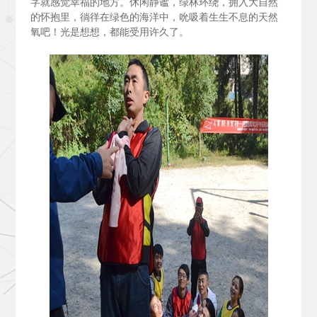
字就感觉幸福的地方。休闲静谧，绿林环绕，拥入大自然
的怀抱里，徜徉在绿色的海洋中，吮吸着生生不息的天然
氧吧！光是想想，都能受用许久了。