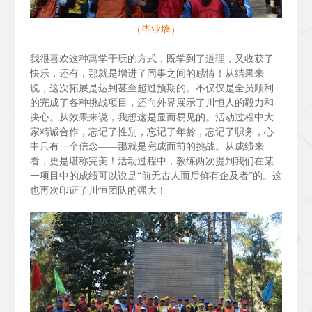
（毕业墙）
我很喜欢这种寓学于玩的方式，既学到了道理，又收获了
快乐，还有，那就是增进了同事之间的感情！从结果来
说，这次拓展是达到甚至超过预期的。不仅仅是全员顺利
的完成了各种挑战项目，还向外界展示了川恒人的毅力和
决心。从效果来说，我想这是显而易见的。活动过程中大
家精诚合作，忘记了性别，忘记了年龄，忘记了职务，心
中只有一个信念——那就是完成面前的挑战。从成绩来
看，更是堪称完美！活动过程中，教练两次提到我们在某
一项目中的成绩可以说是“前无古人而后鲜有企及者”的。这
也再次印证了川恒团队的强大！