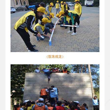
（双珠戏龙）