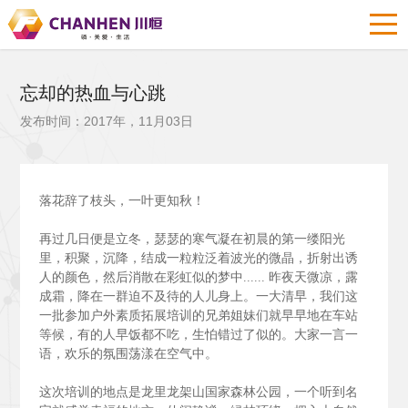
忘却的热血与心跳
发布时间：2017年，11月03日
落花辞了枝头，一叶更知秋！
再过几日便是立冬，瑟瑟的寒气凝在初晨的第一缕阳光
里，积聚，沉降，结成一粒粒泛着波光的微晶，折射出诱
人的颜色，然后消散在彩虹似的梦中......
昨夜天微凉，露
成霜，降在一群迫不及待的人儿身上。一大清早，我们这
一批参加户外素质拓展培训的兄弟姐妹们就早早地在车站
等候，有的人早饭都不吃，生怕错过了似的。大家一言一
语，欢乐的氛围荡漾在空气中。
这次培训的地点是龙里龙架山国家森林公园，一个听到名