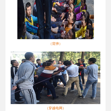
（背摔）
（穿越电网）