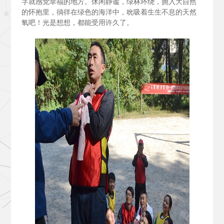
字就感觉幸福的地方。休闲静谧，绿林环绕，拥入大自然
的怀抱里，徜徉在绿色的海洋中，吮吸着生生不息的天然
氧吧！光是想想，都能受用许久了。