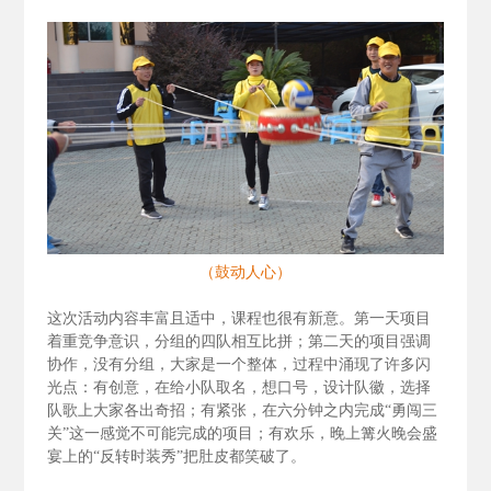
（鼓动人心）
这次活动内容丰富且适中，课程也很有新意。第一天项目
着重竞争意识，分组的四队相互比拼；第二天的项目强调
协作，没有分组，大家是一个整体，过程中涌现了许多闪
光点：有创意，在给小队取名，想口号，设计队徽，选择
队歌上大家各出奇招；有紧张，在六分钟之内完成“勇闯三
关”这一感觉不可能完成的项目；有欢乐，晚上篝火晚会盛
宴上的“反转时装秀”把肚皮都笑破了。