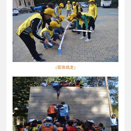
（双珠戏龙）