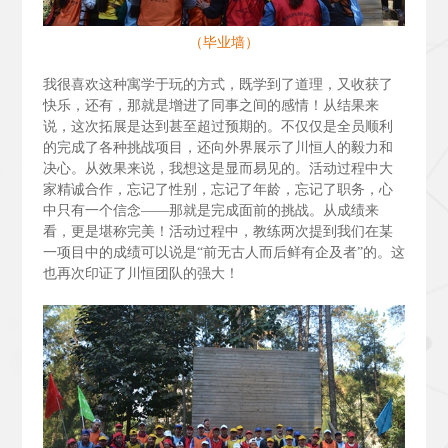
（毕业墙）
我很喜欢这种寓学于玩的方式，既学到了道理，又收获了
快乐，还有，那就是增进了同事之间的感情！从结果来
说，这次拓展是达到甚至超过预期的。不仅仅是全员顺利
的完成了各种挑战项目，还向外界展示了川恒人的毅力和
决心。从效果来说，我想这是显而易见的。活动过程中大
家精诚合作，忘记了性别，忘记了年龄，忘记了职务，心
中只有一个信念——那就是完成面前的挑战。从成绩来
看，更是堪称完美！活动过程中，教练两次提到我们在某
一项目中的成绩可以说是“前无古人而后鲜有企及者”的。这
也再次印证了川恒团队的强大！