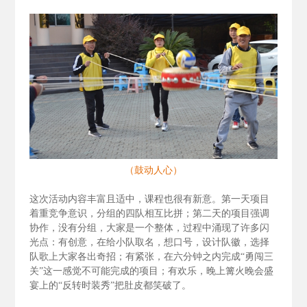
（鼓动人心）
这次活动内容丰富且适中，课程也很有新意。第一天项目
着重竞争意识，分组的四队相互比拼；第二天的项目强调
协作，没有分组，大家是一个整体，过程中涌现了许多闪
光点：有创意，在给小队取名，想口号，设计队徽，选择
队歌上大家各出奇招；有紧张，在六分钟之内完成“勇闯三
关”这一感觉不可能完成的项目；有欢乐，晚上篝火晚会盛
宴上的“反转时装秀”把肚皮都笑破了。