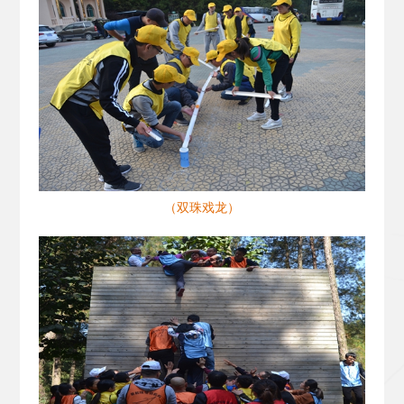
（双珠戏龙）