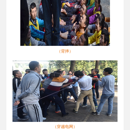
（背摔）
（穿越电网）