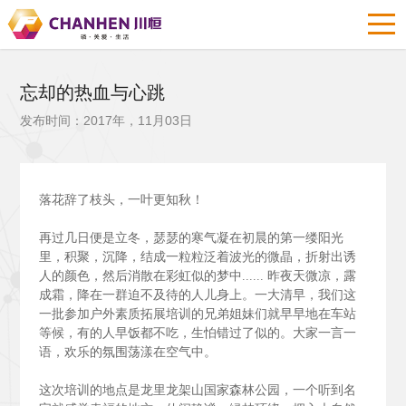
忘却的热血与心跳
发布时间：2017年，11月03日
落花辞了枝头，一叶更知秋！
再过几日便是立冬，瑟瑟的寒气凝在初晨的第一缕阳光
里，积聚，沉降，结成一粒粒泛着波光的微晶，折射出诱
人的颜色，然后消散在彩虹似的梦中......
昨夜天微凉，露
成霜，降在一群迫不及待的人儿身上。一大清早，我们这
一批参加户外素质拓展培训的兄弟姐妹们就早早地在车站
等候，有的人早饭都不吃，生怕错过了似的。大家一言一
语，欢乐的氛围荡漾在空气中。
这次培训的地点是龙里龙架山国家森林公园，一个听到名