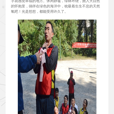
字就感觉幸福的地方。休闲静谧，绿林环绕，拥入大自然
的怀抱里，徜徉在绿色的海洋中，吮吸着生生不息的天然
氧吧！光是想想，都能受用许久了。