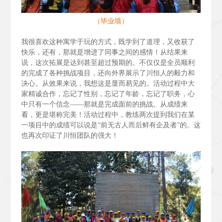
（毕业墙）
我很喜欢这种寓学于玩的方式，既学到了道理，又收获了
快乐，还有，那就是增进了同事之间的感情！从结果来
说，这次拓展是达到甚至超过预期的。不仅仅是全员顺利
的完成了各种挑战项目，还向外界展示了川恒人的毅力和
决心。从效果来说，我想这是显而易见的。活动过程中大
家精诚合作，忘记了性别，忘记了年龄，忘记了职务，心
中只有一个信念——那就是完成面前的挑战。从成绩来
看，更是堪称完美！活动过程中，教练两次提到我们在某
一项目中的成绩可以说是“前无古人而后鲜有企及者”的。这
也再次印证了川恒团队的强大！