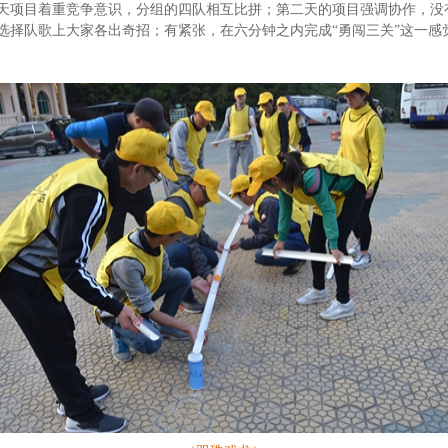
天项目着重竞争意识，分组的四队相互比拼；第二天的项目强调协作，没
选择队歌上大家各出奇招；有紧张，在六分钟之内完成“勇闯三关”这一感