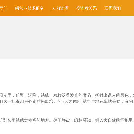
责任
磷营养技术服务
人力资源
投资者关系
联系我们
光里，积聚，沉降，结成一粒粒泛着波光的微晶，折射出诱人的颜色，然后消
们这一批参加户外素质拓展培训的兄弟姐妹们就早早地在车站等候，有的
听到名字就感觉幸福的地方。休闲静谧，绿林环绕，拥入大自然的怀抱里