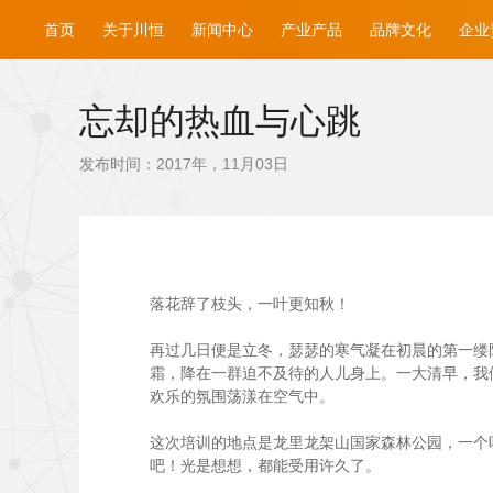
首页
关于川恒
新闻中心
产业产品
品牌文化
企业
忘却的热血与心跳
发布时间：2017年，11月03日
落花辞了枝头，一叶更知秋！
再过几日便是立冬，瑟瑟的寒气凝在初晨的第一缕阳
霜，降在一群迫不及待的人儿身上。一大清早，我
欢乐的氛围荡漾在空气中。
这次培训的地点是龙里龙架山国家森林公园，一个
吧！光是想想，都能受用许久了。