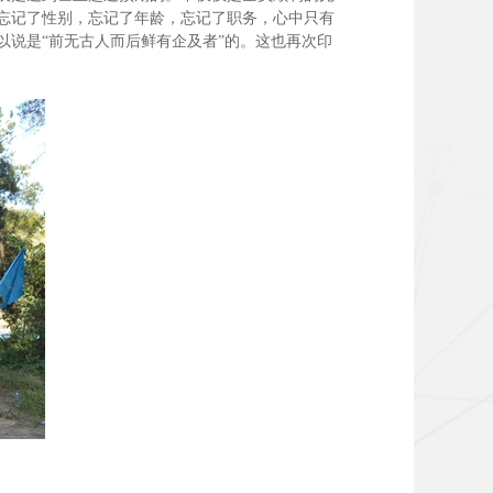
忘记了性别，忘记了年龄，忘记了职务，心中只有
说是“前无古人而后鲜有企及者”的。这也再次印