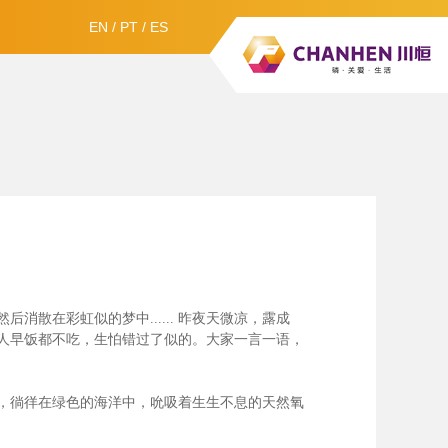
EN
/
PT
/
ES
散在彩虹似的梦中......
昨夜天微凉，露成
人早饭都不吃，生怕错过了似的。大家一言一语，
，徜徉在绿色的海洋中，吮吸着生生不息的天然氧