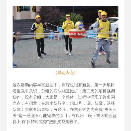
（鼓动人心）
这次活动内容丰富且适中，课程也很有新意。第一天项目
着重竞争意识，分组的四队相互比拼；第二天的项目强调
协作，没有分组，大家是一个整体，过程中涌现了许多闪
光点：有创意，在给小队取名，想口号，设计队徽，选择
队歌上大家各出奇招；有紧张，在六分钟之内完成“勇闯三
关”这一感觉不可能完成的项目；有欢乐，晚上篝火晚会盛
宴上的“反转时装秀”把肚皮都笑破了。