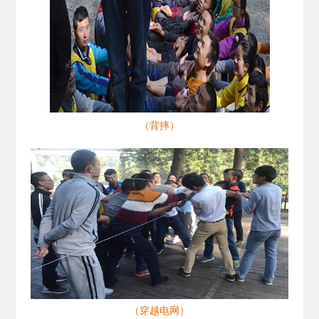
（背摔）
（穿越电网）