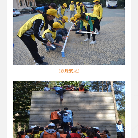
（双珠戏龙）