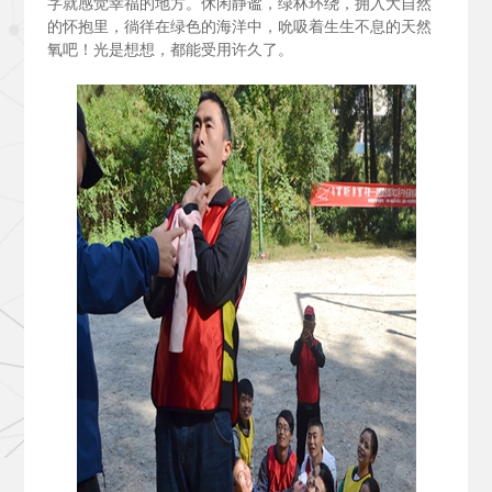
字就感觉幸福的地方。休闲静谧，绿林环绕，拥入大自然
的怀抱里，徜徉在绿色的海洋中，吮吸着生生不息的天然
氧吧！光是想想，都能受用许久了。