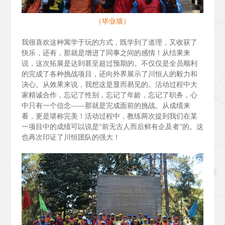
（毕业墙）
我很喜欢这种寓学于玩的方式，既学到了道理，又收获了
快乐，还有，那就是增进了同事之间的感情！从结果来
说，这次拓展是达到甚至超过预期的。不仅仅是全员顺利
的完成了各种挑战项目，还向外界展示了川恒人的毅力和
决心。从效果来说，我想这是显而易见的。活动过程中大
家精诚合作，忘记了性别，忘记了年龄，忘记了职务，心
中只有一个信念——那就是完成面前的挑战。从成绩来
看，更是堪称完美！活动过程中，教练两次提到我们在某
一项目中的成绩可以说是“前无古人而后鲜有企及者”的。这
也再次印证了川恒团队的强大！