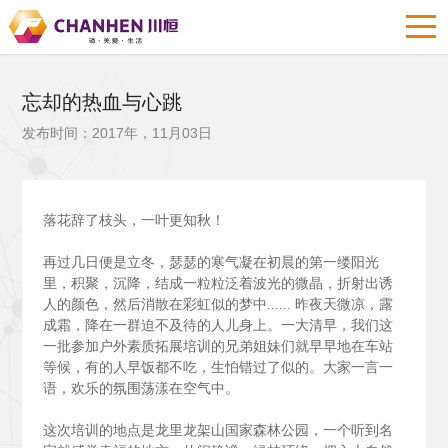
忘却的热血与心跳
发布时间：2017年，11月03日
落花辞了枝头，一叶更知秋！
再过几日便是立冬，瑟瑟的寒气凝在初晨的第一缕阳光
里，积聚，沉降，结成一粒粒泛着波光的微晶，折射出诱
人的颜色，然后消散在彩虹似的梦中......
昨夜天微凉，露
成霜，降在一群迫不及待的人儿身上。一大清早，我们这
一批参加户外素质拓展培训的兄弟姐妹们就早早地在车站
等候，有的人早饭都不吃，生怕错过了似的。大家一言一
语，欢乐的氛围荡漾在空气中。
这次培训的地点是龙里龙架山国家森林公园，一个听到名