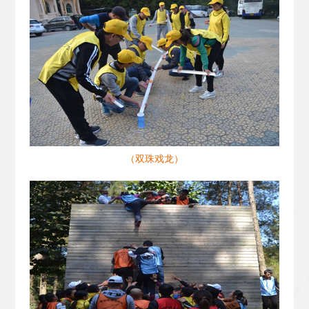
（双珠戏龙）