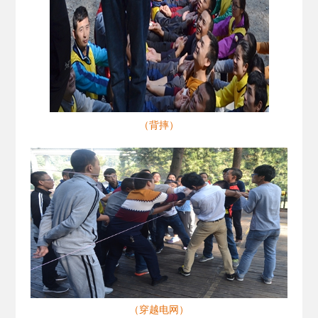
（背摔）
（穿越电网）