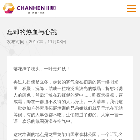
忘却的热血与心跳
发布时间：2017年，11月03日
落花辞了枝头，一叶更知秋！
再过几日便是立冬，瑟瑟的寒气凝在初晨的第一缕阳光
里，积聚，沉降，结成一粒粒泛着波光的微晶，折射出诱
人的颜色，然后消散在彩虹似的梦中......
昨夜天微凉，露
成霜，降在一群迫不及待的人儿身上。一大清早，我们这
一批参加户外素质拓展培训的兄弟姐妹们就早早地在车站
等候，有的人早饭都不吃，生怕错过了似的。大家一言一
语，欢乐的氛围荡漾在空气中。
这次培训的地点是龙里龙架山国家森林公园，一个听到名