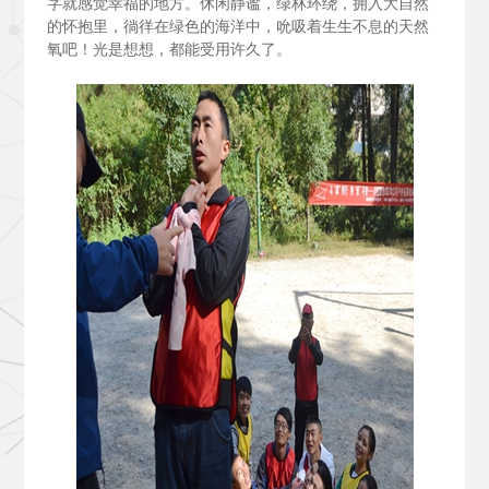
字就感觉幸福的地方。休闲静谧，绿林环绕，拥入大自然
的怀抱里，徜徉在绿色的海洋中，吮吸着生生不息的天然
氧吧！光是想想，都能受用许久了。