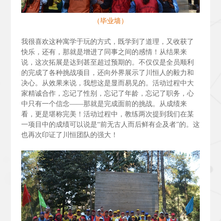
（毕业墙）
我很喜欢这种寓学于玩的方式，既学到了道理，又收获了
快乐，还有，那就是增进了同事之间的感情！从结果来
说，这次拓展是达到甚至超过预期的。不仅仅是全员顺利
的完成了各种挑战项目，还向外界展示了川恒人的毅力和
决心。从效果来说，我想这是显而易见的。活动过程中大
家精诚合作，忘记了性别，忘记了年龄，忘记了职务，心
中只有一个信念——那就是完成面前的挑战。从成绩来
看，更是堪称完美！活动过程中，教练两次提到我们在某
一项目中的成绩可以说是“前无古人而后鲜有企及者”的。这
也再次印证了川恒团队的强大！