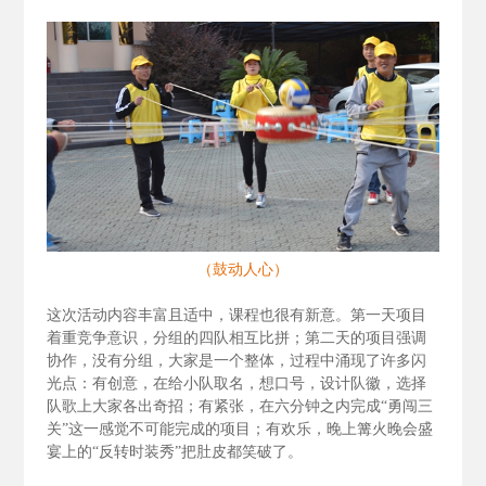
（鼓动人心）
这次活动内容丰富且适中，课程也很有新意。第一天项目
着重竞争意识，分组的四队相互比拼；第二天的项目强调
协作，没有分组，大家是一个整体，过程中涌现了许多闪
光点：有创意，在给小队取名，想口号，设计队徽，选择
队歌上大家各出奇招；有紧张，在六分钟之内完成“勇闯三
关”这一感觉不可能完成的项目；有欢乐，晚上篝火晚会盛
宴上的“反转时装秀”把肚皮都笑破了。