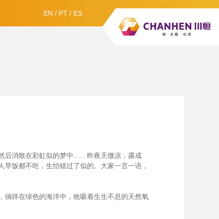
EN
/
PT
/
ES
散在彩虹似的梦中......
昨夜天微凉，露成
人早饭都不吃，生怕错过了似的。大家一言一语，
，徜徉在绿色的海洋中，吮吸着生生不息的天然氧