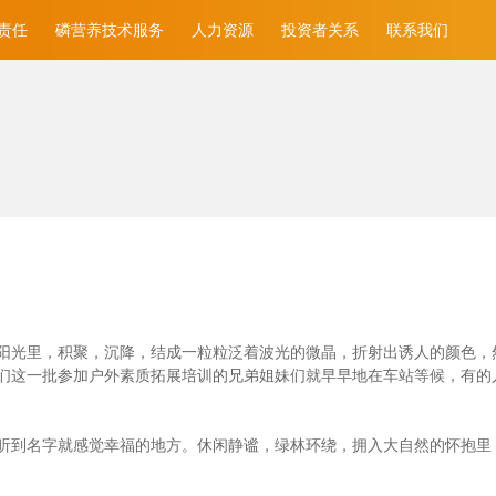
责任
磷营养技术服务
人力资源
投资者关系
联系我们
光里，积聚，沉降，结成一粒粒泛着波光的微晶，折射出诱人的颜色，然后消
们这一批参加户外素质拓展培训的兄弟姐妹们就早早地在车站等候，有的
听到名字就感觉幸福的地方。休闲静谧，绿林环绕，拥入大自然的怀抱里