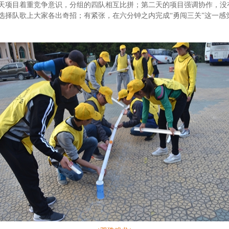
天项目着重竞争意识，分组的四队相互比拼；第二天的项目强调协作，没
选择队歌上大家各出奇招；有紧张，在六分钟之内完成“勇闯三关”这一感