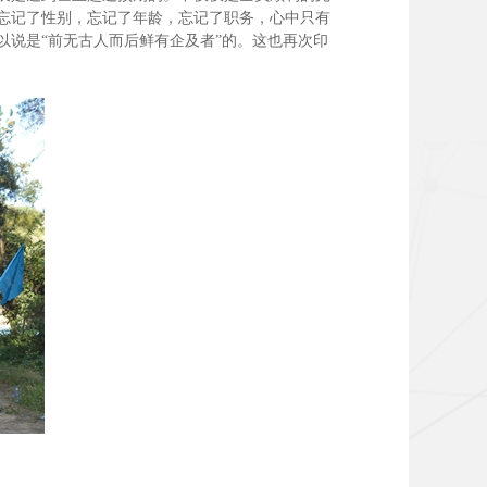
忘记了性别，忘记了年龄，忘记了职务，心中只有
说是“前无古人而后鲜有企及者”的。这也再次印