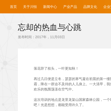
首页
关于川恒
新闻中心
产业产品
品牌文化
企业
忘却的热血与心跳
发布时间：2017年，11月03日
落花辞了枝头，一叶更知秋！
再过几日便是立冬，瑟瑟的寒气凝在初晨的第一缕阳
霜，降在一群迫不及待的人儿身上。一大清早，我
欢乐的氛围荡漾在空气中。
这次培训的地点是龙里龙架山国家森林公园，一个
吧！光是想想，都能受用许久了。