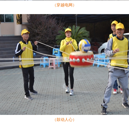
（穿越电网）
（鼓动人心）