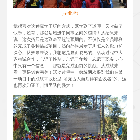
（毕业墙）
我很喜欢这种寓学于玩的方式，既学到了道理，又收获了
快乐，还有，那就是增进了同事之间的感情！从结果来
说，这次拓展是达到甚至超过预期的。不仅仅是全员顺利
的完成了各种挑战项目，还向外界展示了川恒人的毅力和
决心。从效果来说，我想这是显而易见的。活动过程中大
家精诚合作，忘记了性别，忘记了年龄，忘记了职务，心
中只有一个信念——那就是完成面前的挑战。从成绩来
看，更是堪称完美！活动过程中，教练两次提到我们在某
一项目中的成绩可以说是“前无古人而后鲜有企及者”的。这
也再次印证了川恒团队的强大！