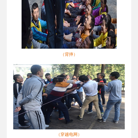
（背摔）
（穿越电网）