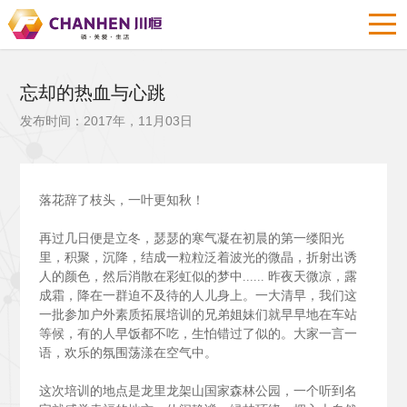
忘却的热血与心跳
发布时间：2017年，11月03日
落花辞了枝头，一叶更知秋！
再过几日便是立冬，瑟瑟的寒气凝在初晨的第一缕阳光
里，积聚，沉降，结成一粒粒泛着波光的微晶，折射出诱
人的颜色，然后消散在彩虹似的梦中......
昨夜天微凉，露
成霜，降在一群迫不及待的人儿身上。一大清早，我们这
一批参加户外素质拓展培训的兄弟姐妹们就早早地在车站
等候，有的人早饭都不吃，生怕错过了似的。大家一言一
语，欢乐的氛围荡漾在空气中。
这次培训的地点是龙里龙架山国家森林公园，一个听到名