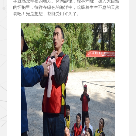
字就感觉幸福的地方。休闲静谧，绿林环绕，拥入大自然
的怀抱里，徜徉在绿色的海洋中，吮吸着生生不息的天然
氧吧！光是想想，都能受用许久了。