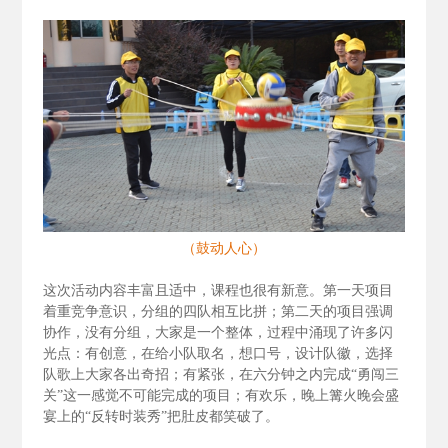
（鼓动人心）
这次活动内容丰富且适中，课程也很有新意。第一天项目
着重竞争意识，分组的四队相互比拼；第二天的项目强调
协作，没有分组，大家是一个整体，过程中涌现了许多闪
光点：有创意，在给小队取名，想口号，设计队徽，选择
队歌上大家各出奇招；有紧张，在六分钟之内完成“勇闯三
关”这一感觉不可能完成的项目；有欢乐，晚上篝火晚会盛
宴上的“反转时装秀”把肚皮都笑破了。