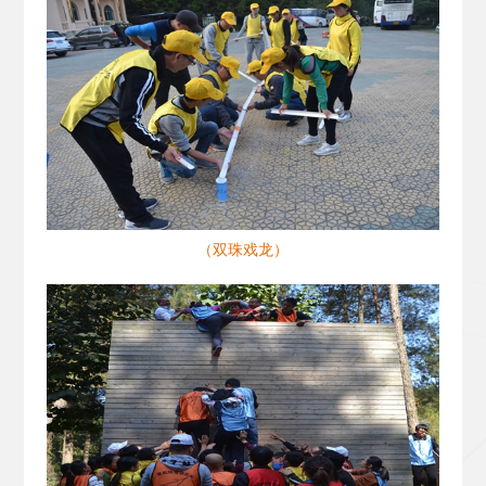
（双珠戏龙）