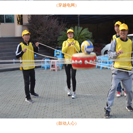
（穿越电网）
（鼓动人心）