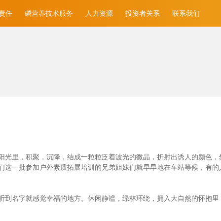
责任
磷营养技术服务
人力资源
投资者关系
联系我们
光里，积聚，沉降，结成一粒粒泛着波光的微晶，折射出诱人的颜色，然后消
们这一批参加户外素质拓展培训的兄弟姐妹们就早早地在车站等候，有的
听到名字就感觉幸福的地方。休闲静谧，绿林环绕，拥入大自然的怀抱里