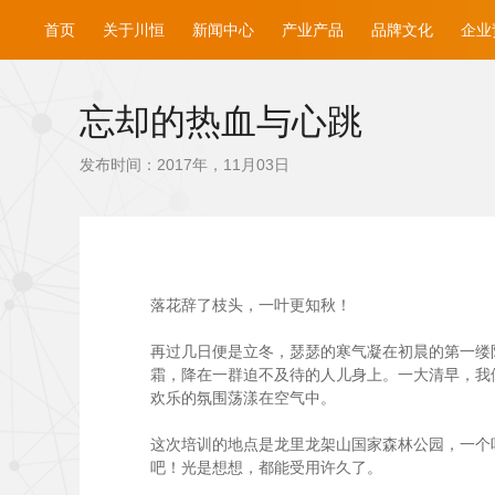
首页
关于川恒
新闻中心
产业产品
品牌文化
企业
忘却的热血与心跳
发布时间：2017年，11月03日
落花辞了枝头，一叶更知秋！
再过几日便是立冬，瑟瑟的寒气凝在初晨的第一缕阳
霜，降在一群迫不及待的人儿身上。一大清早，我
欢乐的氛围荡漾在空气中。
这次培训的地点是龙里龙架山国家森林公园，一个
吧！光是想想，都能受用许久了。