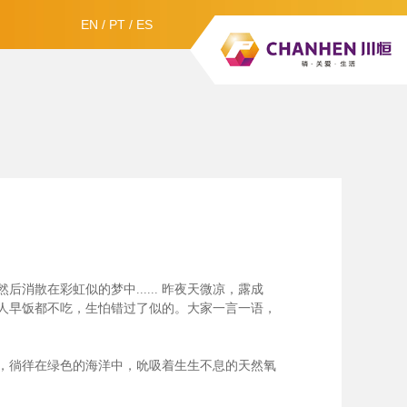
EN
/
PT
/
ES
散在彩虹似的梦中......
昨夜天微凉，露成
人早饭都不吃，生怕错过了似的。大家一言一语，
，徜徉在绿色的海洋中，吮吸着生生不息的天然氧