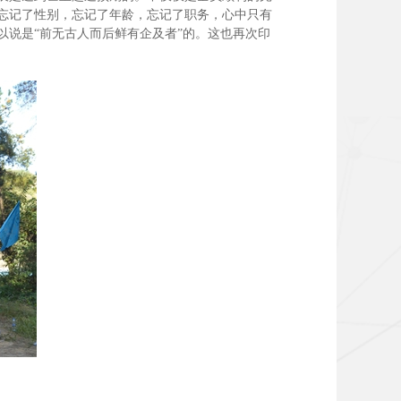
忘记了性别，忘记了年龄，忘记了职务，心中只有
说是“前无古人而后鲜有企及者”的。这也再次印