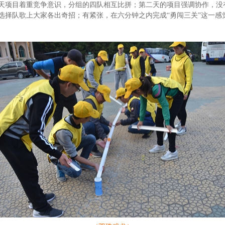
天项目着重竞争意识，分组的四队相互比拼；第二天的项目强调协作，没
选择队歌上大家各出奇招；有紧张，在六分钟之内完成“勇闯三关”这一感