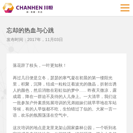
忘却的热血与心跳
发布时间：2017年，11月03日
落花辞了枝头，一叶更知秋！
再过几日便是立冬，瑟瑟的寒气凝在初晨的第一缕阳光
里，积聚，沉降，结成一粒粒泛着波光的微晶，折射出诱
人的颜色，然后消散在彩虹似的梦中......
昨夜天微凉，露
成霜，降在一群迫不及待的人儿身上。一大清早，我们这
一批参加户外素质拓展培训的兄弟姐妹们就早早地在车站
等候，有的人早饭都不吃，生怕错过了似的。大家一言一
语，欢乐的氛围荡漾在空气中。
这次培训的地点是龙里龙架山国家森林公园，一个听到名