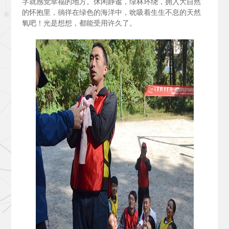
字就感觉幸福的地方。休闲静谧，绿林环绕，拥入大自然
的怀抱里，徜徉在绿色的海洋中，吮吸着生生不息的天然
氧吧！光是想想，都能受用许久了。