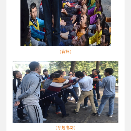
（背摔）
（穿越电网）