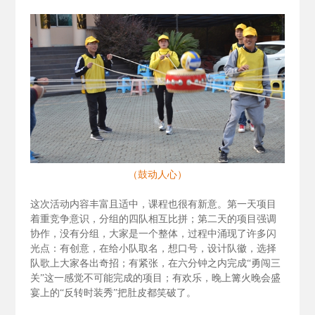
（鼓动人心）
这次活动内容丰富且适中，课程也很有新意。第一天项目
着重竞争意识，分组的四队相互比拼；第二天的项目强调
协作，没有分组，大家是一个整体，过程中涌现了许多闪
光点：有创意，在给小队取名，想口号，设计队徽，选择
队歌上大家各出奇招；有紧张，在六分钟之内完成“勇闯三
关”这一感觉不可能完成的项目；有欢乐，晚上篝火晚会盛
宴上的“反转时装秀”把肚皮都笑破了。