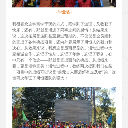
（毕业墙）
我很喜欢这种寓学于玩的方式，既学到了道理，又收获了
快乐，还有，那就是增进了同事之间的感情！从结果来
说，这次拓展是达到甚至超过预期的。不仅仅是全员顺利
的完成了各种挑战项目，还向外界展示了川恒人的毅力和
决心。从效果来说，我想这是显而易见的。活动过程中大
家精诚合作，忘记了性别，忘记了年龄，忘记了职务，心
中只有一个信念——那就是完成面前的挑战。从成绩来
看，更是堪称完美！活动过程中，教练两次提到我们在某
一项目中的成绩可以说是“前无古人而后鲜有企及者”的。这
也再次印证了川恒团队的强大！