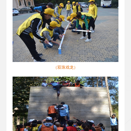
（双珠戏龙）