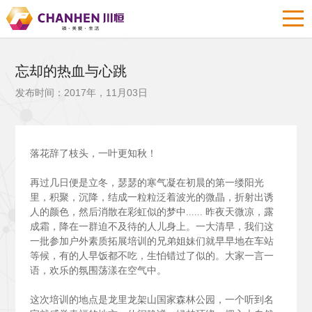
忘却的热血与心跳
发布时间：2017年，11月03日
落花辞了枝头，一叶更知秋！
再过几日便是立冬，瑟瑟的寒气凝在初晨的第一缕阳光
里，积聚，沉降，结成一粒粒泛着波光的微晶，折射出诱
人的颜色，然后消散在彩虹似的梦中......
昨夜天微凉，露
成霜，降在一群迫不及待的人儿身上。一大清早，我们这
一批参加户外素质拓展培训的兄弟姐妹们就早早地在车站
等候，有的人早饭都不吃，生怕错过了似的。大家一言一
语，欢乐的氛围荡漾在空气中。
这次培训的地点是龙里龙架山国家森林公园，一个听到名