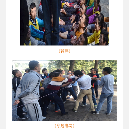
（背摔）
（穿越电网）