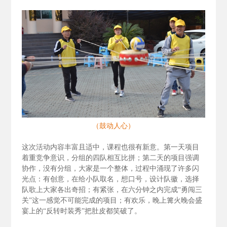
（鼓动人心）
这次活动内容丰富且适中，课程也很有新意。第一天项目
着重竞争意识，分组的四队相互比拼；第二天的项目强调
协作，没有分组，大家是一个整体，过程中涌现了许多闪
光点：有创意，在给小队取名，想口号，设计队徽，选择
队歌上大家各出奇招；有紧张，在六分钟之内完成“勇闯三
关”这一感觉不可能完成的项目；有欢乐，晚上篝火晚会盛
宴上的“反转时装秀”把肚皮都笑破了。