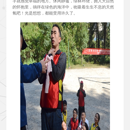
字就感觉幸福的地方。休闲静谧，绿林环绕，拥入大自然
的怀抱里，徜徉在绿色的海洋中，吮吸着生生不息的天然
氧吧！光是想想，都能受用许久了。