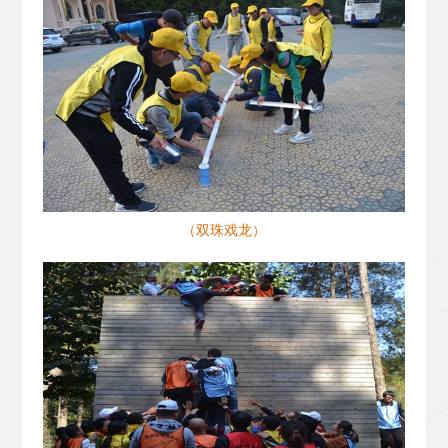
（双珠戏龙）