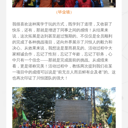
（毕业墙）
我很喜欢这种寓学于玩的方式，既学到了道理，又收获了
快乐，还有，那就是增进了同事之间的感情！从结果来
说，这次拓展是达到甚至超过预期的。不仅仅是全员顺利
的完成了各种挑战项目，还向外界展示了川恒人的毅力和
决心。从效果来说，我想这是显而易见的。活动过程中大
家精诚合作，忘记了性别，忘记了年龄，忘记了职务，心
中只有一个信念——那就是完成面前的挑战。从成绩来
看，更是堪称完美！活动过程中，教练两次提到我们在某
一项目中的成绩可以说是“前无古人而后鲜有企及者”的。这
也再次印证了川恒团队的强大！