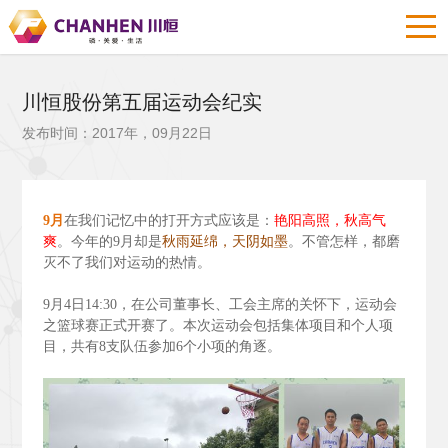
川恒股份第五届运动会纪实
发布时间：2017年，09月22日
9
月
在我们记忆中的打开方式应该是：
艳阳高照，秋高气
爽
。今年的9
月却是
秋雨延绵，天阴如墨
。不管怎样，都磨
灭不了我们对运动的热情。
9
月4
日14:30
，在公司董事长、工会主席的关怀下，运动会
之篮球赛正式开赛了。本次运动会包括集体项目和个人项
目，共有8
支队伍参加6
个小项的角逐。