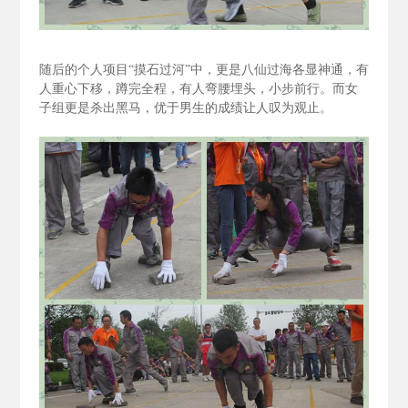
随后的个人项目“摸石过河”中，更是八仙过海各显神通，有
人重心下移，蹲完全程，有人弯腰埋头，小步前行。而女
子组更是杀出黑马，优于男生的成绩让人叹为观止。