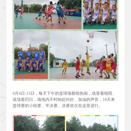
9
月4
日-15
日，每天下午的篮球场都很热闹，或冒着细雨、
或顶着烈日，场地内不时响起叫好、加油的声音，10
天来
篮球赛的小组赛、半决赛、决赛依次在这里进行。