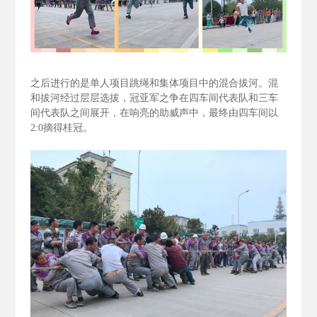
之后进行的是单人项目跳绳和集体项目中的混合拔河。混
和拔河经过层层选拔，冠亚军之争在四车间代表队和三车
间代表队之间展开，在响亮的助威声中，最终由四车间以
2:0
摘得桂冠。