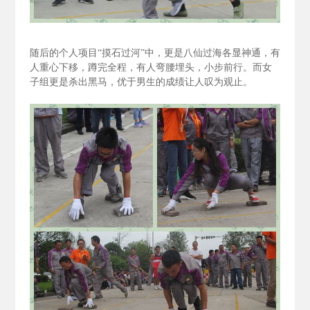
随后的个人项目“摸石过河”中，更是八仙过海各显神通，有
人重心下移，蹲完全程，有人弯腰埋头，小步前行。而女
子组更是杀出黑马，优于男生的成绩让人叹为观止。