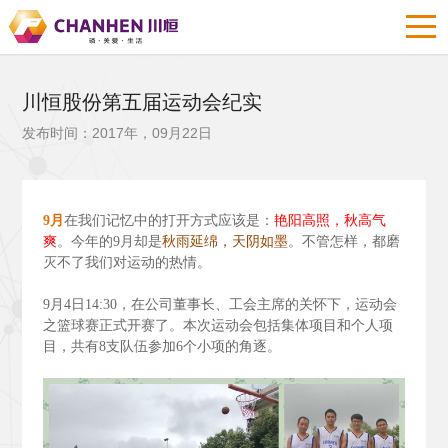
川恒股份第五届运动会纪实
发布时间：2017年，09月22日
9
月
在我们记忆中的打开方式应该是：
艳阳高照，秋高气
爽
。今年的9
月却是
秋雨延绵，天阴如墨
。不管怎样，都磨
灭不了我们对运动的热情。
9
月4
日14:30
，在公司董事长、工会主席的关怀下，运动会
之篮球赛正式开赛了。本次运动会包括集体项目和个人项
目，共有8
支队伍参加6
个小项的角逐。