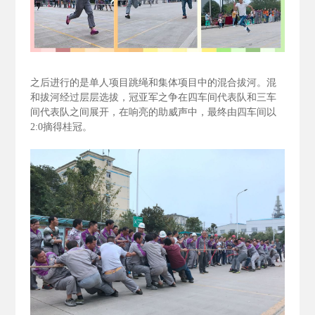
之后进行的是单人项目跳绳和集体项目中的混合拔河。混
和拔河经过层层选拔，冠亚军之争在四车间代表队和三车
间代表队之间展开，在响亮的助威声中，最终由四车间以
2:0
摘得桂冠。