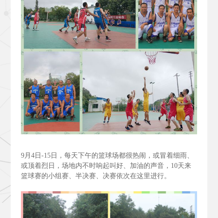
9
月4
日-15
日，每天下午的篮球场都很热闹，或冒着细雨、
或顶着烈日，场地内不时响起叫好、加油的声音，10
天来
篮球赛的小组赛、半决赛、决赛依次在这里进行。