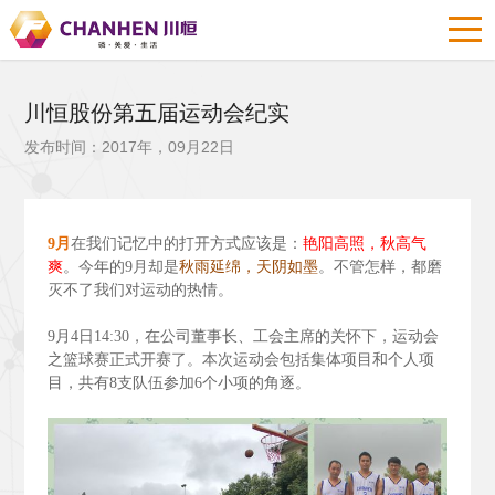
川恒股份第五届运动会纪实
发布时间：2017年，09月22日
9
月
在我们记忆中的打开方式应该是：
艳阳高照，秋高气
爽
。今年的9
月却是
秋雨延绵，天阴如墨
。不管怎样，都磨
灭不了我们对运动的热情。
9
月4
日14:30
，在公司董事长、工会主席的关怀下，运动会
之篮球赛正式开赛了。本次运动会包括集体项目和个人项
目，共有8
支队伍参加6
个小项的角逐。