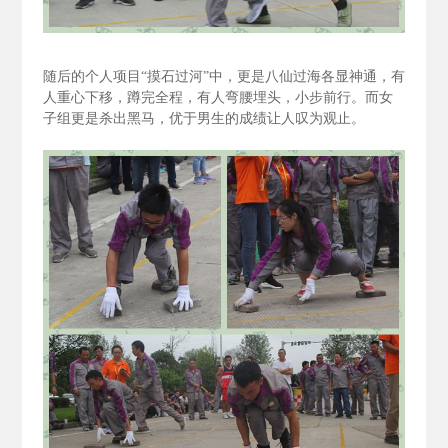
随后的个人项目“摸石过河”中，更是八仙过海各显神通，有
人重心下移，蹲完全程，有人弯腰埋头，小步前行。而女
子组更是杀出黑马，优于男生的成绩让人叹为观止。