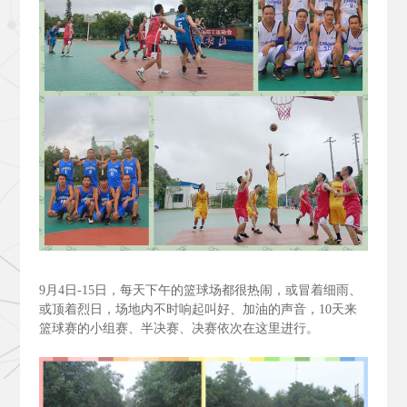
9
月4
日-15
日，每天下午的篮球场都很热闹，或冒着细雨、
或顶着烈日，场地内不时响起叫好、加油的声音，10
天来
篮球赛的小组赛、半决赛、决赛依次在这里进行。