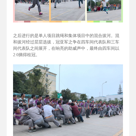
之后进行的是单人项目跳绳和集体项目中的混合拔河。混
和拔河经过层层选拔，冠亚军之争在四车间代表队和三车
间代表队之间展开，在响亮的助威声中，最终由四车间以
2:0
摘得桂冠。