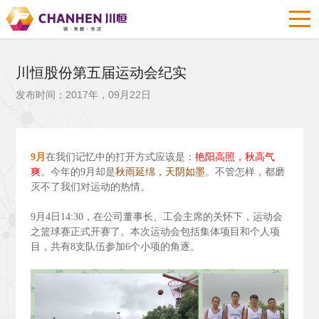
川恒股份第五届运动会纪实
发布时间：2017年，09月22日
9
月
在我们记忆中的打开方式应该是：
艳阳高照，秋高气
爽
。今年的9
月却是
秋雨延绵，天阴如墨
。不管怎样，都磨
灭不了我们对运动的热情。
9
月4
日14:30
，在公司董事长、工会主席的关怀下，运动会
之篮球赛正式开赛了。本次运动会包括集体项目和个人项
目，共有8
支队伍参加6
个小项的角逐。