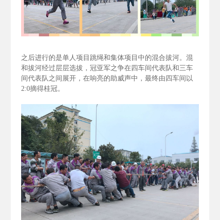
之后进行的是单人项目跳绳和集体项目中的混合拔河。混
和拔河经过层层选拔，冠亚军之争在四车间代表队和三车
间代表队之间展开，在响亮的助威声中，最终由四车间以
2:0
摘得桂冠。