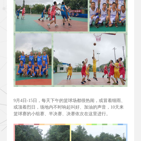
9
月4
日-15
日，每天下午的篮球场都很热闹，或冒着细雨、
或顶着烈日，场地内不时响起叫好、加油的声音，10
天来
篮球赛的小组赛、半决赛、决赛依次在这里进行。