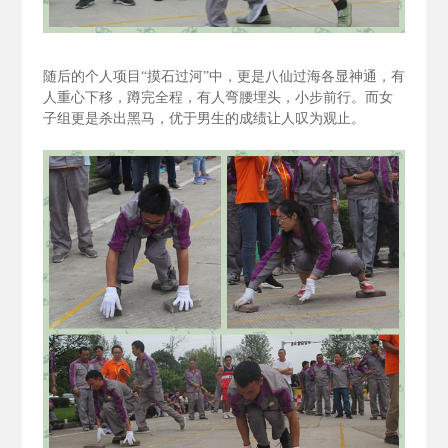
随后的个人项目“摸石过河”中，更是八仙过海各显神通，有
人重心下移，蹲完全程，有人弯腰埋头，小步前行。而女
子组更是杀出黑马，优于男生的成绩让人叹为观止。