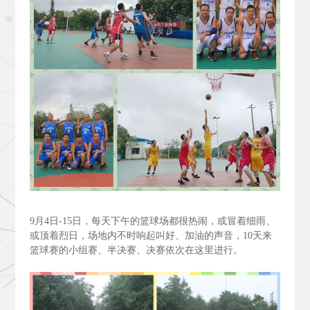
9
月4
日-15
日，每天下午的篮球场都很热闹，或冒着细雨、
或顶着烈日，场地内不时响起叫好、加油的声音，10
天来
篮球赛的小组赛、半决赛、决赛依次在这里进行。