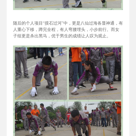
随后的个人项目“摸石过河”中，更是八仙过海各显神通，有
人重心下移，蹲完全程，有人弯腰埋头，小步前行。而女
子组更是杀出黑马，优于男生的成绩让人叹为观止。