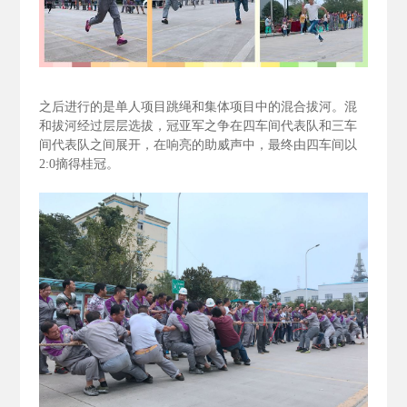
之后进行的是单人项目跳绳和集体项目中的混合拔河。混
和拔河经过层层选拔，冠亚军之争在四车间代表队和三车
间代表队之间展开，在响亮的助威声中，最终由四车间以
2:0
摘得桂冠。