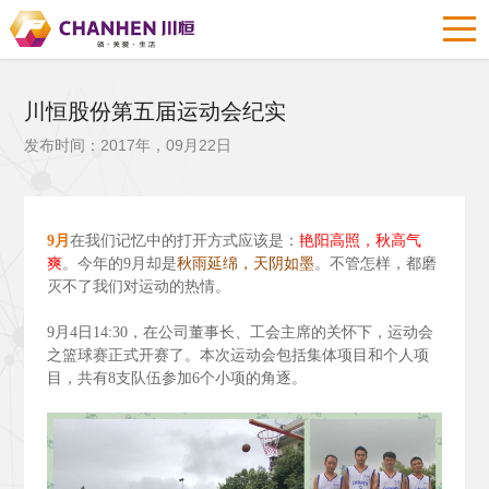
川恒股份第五届运动会纪实
发布时间：2017年，09月22日
9
月
在我们记忆中的打开方式应该是：
艳阳高照，秋高气
爽
。今年的9
月却是
秋雨延绵，天阴如墨
。不管怎样，都磨
灭不了我们对运动的热情。
9
月4
日14:30
，在公司董事长、工会主席的关怀下，运动会
之篮球赛正式开赛了。本次运动会包括集体项目和个人项
目，共有8
支队伍参加6
个小项的角逐。