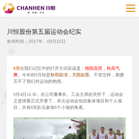
川恒股份第五届运动会纪实
发布时间：2017年，09月22日
9
月
在我们记忆中的打开方式应该是：
艳阳高照，秋高气
爽
。今年的9
月却是
秋雨延绵，天阴如墨
。不管怎样，都磨
灭不了我们对运动的热情。
9
月4
日14:30
，在公司董事长、工会主席的关怀下，运动会
之篮球赛正式开赛了。本次运动会包括集体项目和个人项
目，共有8
支队伍参加6
个小项的角逐。