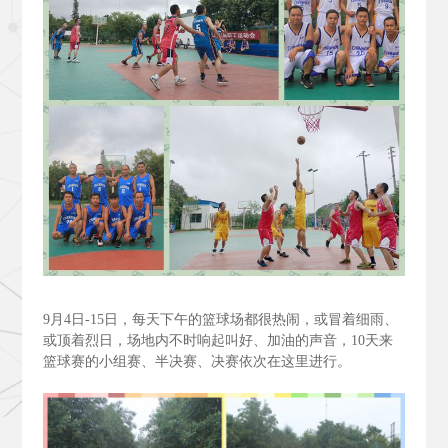
9
月4
日-15
日，每天下午的篮球场都很热闹，或冒着细雨、
或顶着烈日，场地内不时响起叫好、加油的声音，10
天来
篮球赛的小组赛、半决赛、决赛依次在这里进行。