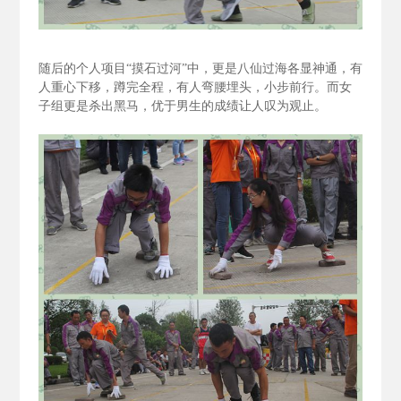
随后的个人项目“摸石过河”中，更是八仙过海各显神通，有
人重心下移，蹲完全程，有人弯腰埋头，小步前行。而女
子组更是杀出黑马，优于男生的成绩让人叹为观止。