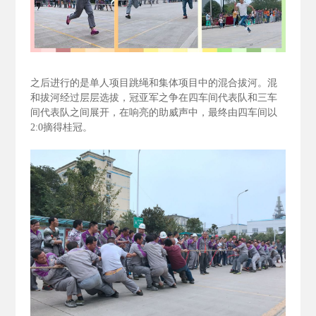
之后进行的是单人项目跳绳和集体项目中的混合拔河。混
和拔河经过层层选拔，冠亚军之争在四车间代表队和三车
间代表队之间展开，在响亮的助威声中，最终由四车间以
2:0
摘得桂冠。