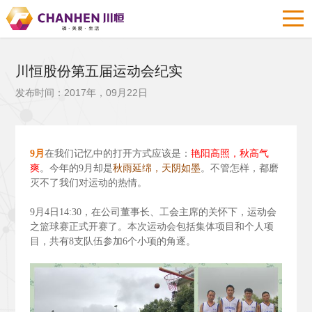
川恒股份第五届运动会纪实
发布时间：2017年，09月22日
9
月
在我们记忆中的打开方式应该是：
艳阳高照，秋高气
爽
。今年的9
月却是
秋雨延绵，天阴如墨
。不管怎样，都磨
灭不了我们对运动的热情。
9
月4
日14:30
，在公司董事长、工会主席的关怀下，运动会
之篮球赛正式开赛了。本次运动会包括集体项目和个人项
目，共有8
支队伍参加6
个小项的角逐。