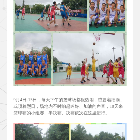
9
月4
日-15
日，每天下午的篮球场都很热闹，或冒着细雨、
或顶着烈日，场地内不时响起叫好、加油的声音，10
天来
篮球赛的小组赛、半决赛、决赛依次在这里进行。