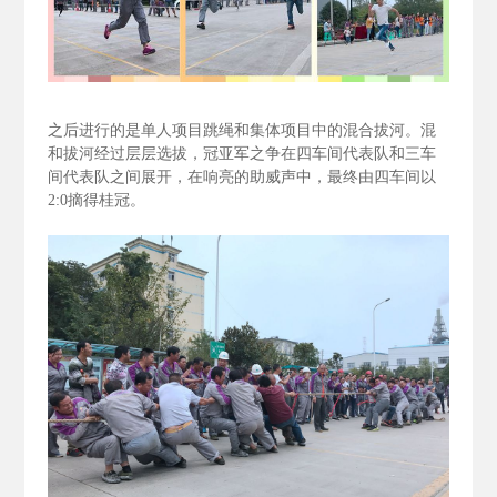
之后进行的是单人项目跳绳和集体项目中的混合拔河。混
和拔河经过层层选拔，冠亚军之争在四车间代表队和三车
间代表队之间展开，在响亮的助威声中，最终由四车间以
2:0
摘得桂冠。