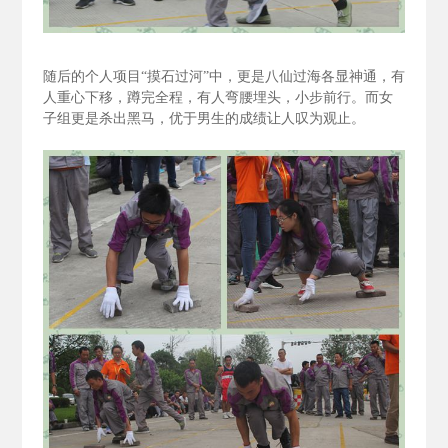
随后的个人项目“摸石过河”中，更是八仙过海各显神通，有
人重心下移，蹲完全程，有人弯腰埋头，小步前行。而女
子组更是杀出黑马，优于男生的成绩让人叹为观止。