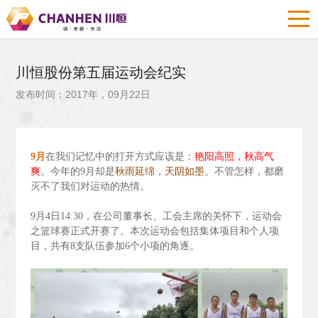
川恒股份第五届运动会纪实
发布时间：2017年，09月22日
9
月
在我们记忆中的打开方式应该是：
艳阳高照，秋高气
爽
。今年的9
月却是
秋雨延绵，天阴如墨
。不管怎样，都磨
灭不了我们对运动的热情。
9
月4
日14:30
，在公司董事长、工会主席的关怀下，运动会
之篮球赛正式开赛了。本次运动会包括集体项目和个人项
目，共有8
支队伍参加6
个小项的角逐。