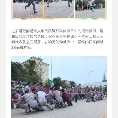
之后进行的是单人项目跳绳和集体项目中的混合拔河。混
和拔河经过层层选拔，冠亚军之争在四车间代表队和三车
间代表队之间展开，在响亮的助威声中，最终由四车间以
2:0
摘得桂冠。