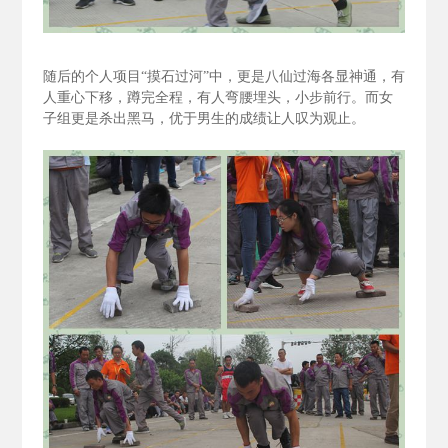
随后的个人项目“摸石过河”中，更是八仙过海各显神通，有
人重心下移，蹲完全程，有人弯腰埋头，小步前行。而女
子组更是杀出黑马，优于男生的成绩让人叹为观止。