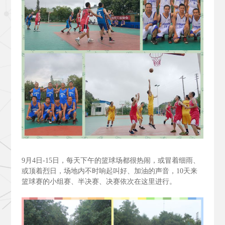
9
月4
日-15
日，每天下午的篮球场都很热闹，或冒着细雨、
或顶着烈日，场地内不时响起叫好、加油的声音，10
天来
篮球赛的小组赛、半决赛、决赛依次在这里进行。