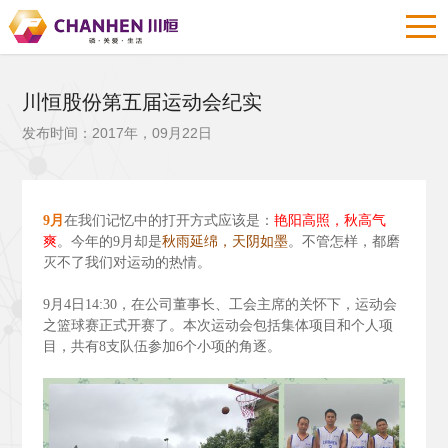
川恒股份第五届运动会纪实
发布时间：2017年，09月22日
9
月
在我们记忆中的打开方式应该是：
艳阳高照，秋高气
爽
。今年的9
月却是
秋雨延绵，天阴如墨
。不管怎样，都磨
灭不了我们对运动的热情。
9
月4
日14:30
，在公司董事长、工会主席的关怀下，运动会
之篮球赛正式开赛了。本次运动会包括集体项目和个人项
目，共有8
支队伍参加6
个小项的角逐。