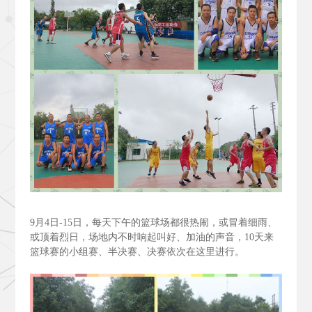
9
月4
日-15
日，每天下午的篮球场都很热闹，或冒着细雨、
或顶着烈日，场地内不时响起叫好、加油的声音，10
天来
篮球赛的小组赛、半决赛、决赛依次在这里进行。