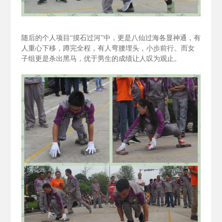
随后的个人项目“摸石过河”中，更是八仙过海各显神通，有
人重心下移，蹲完全程，有人弯腰埋头，小步前行。而女
子组更是杀出黑马，优于男生的成绩让人叹为观止。