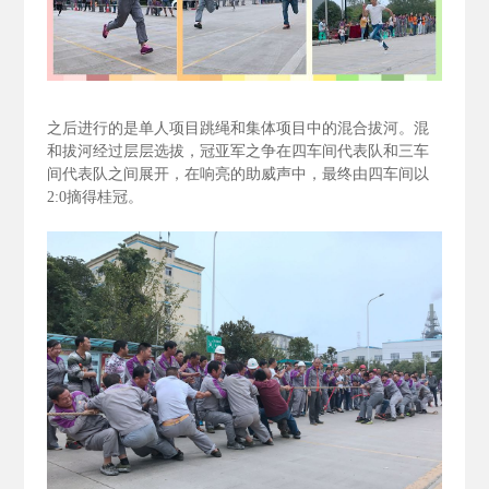
之后进行的是单人项目跳绳和集体项目中的混合拔河。混
和拔河经过层层选拔，冠亚军之争在四车间代表队和三车
间代表队之间展开，在响亮的助威声中，最终由四车间以
2:0
摘得桂冠。