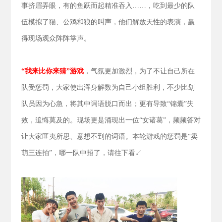
事挤眉弄眼，有的鱼跃而起精准吞入……，吃到最少的队
伍模拟了猫、公鸡和狼的叫声，他们解放天性的表演，赢
得现场观众阵阵掌声。
“我来比你来猜”游戏
，气氛更加激烈，为了不让自己所在
队受惩罚，大家使出浑身解数为自己小组胜利，不少比划
队员因为心急，将其中词语脱口而出；更有导致“锦囊”失
效，追悔莫及的。现场更是涌现出一位“女诸葛”，频频答对
让大家匪夷所思、意想不到的词语。本轮游戏的惩罚是“卖
萌三连拍”，哪一队中招了，请往下看↙