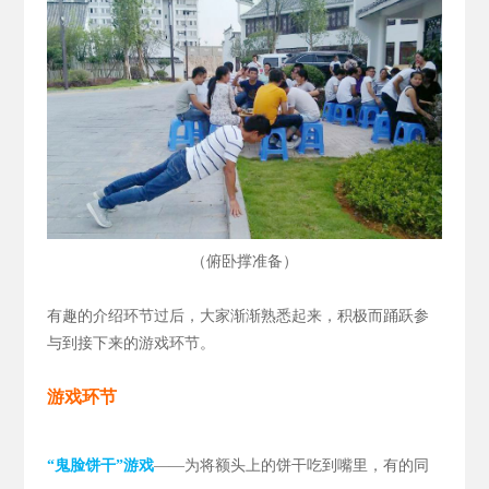
（
）
俯卧撑准备
有趣的介绍环节过后，大家渐渐熟悉起来，积极而踊跃参
与到接下来的游戏环节。
游戏环节
“鬼脸饼干”游戏
——为将额头上的饼干吃到嘴里，有的同