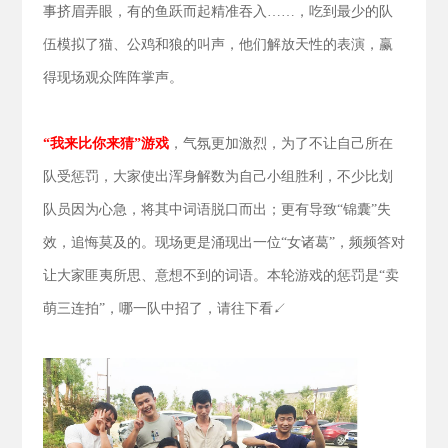
事挤眉弄眼，有的鱼跃而起精准吞入……，吃到最少的队
伍模拟了猫、公鸡和狼的叫声，他们解放天性的表演，赢
得现场观众阵阵掌声。
“我来比你来猜”游戏
，气氛更加激烈，为了不让自己所在
队受惩罚，大家使出浑身解数为自己小组胜利，不少比划
队员因为心急，将其中词语脱口而出；更有导致“锦囊”失
效，追悔莫及的。现场更是涌现出一位“女诸葛”，频频答对
让大家匪夷所思、意想不到的词语。本轮游戏的惩罚是“卖
萌三连拍”，哪一队中招了，请往下看↙