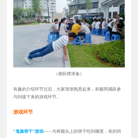
（
）
俯卧撑准备
有趣的介绍环节过后，大家渐渐熟悉起来，积极而踊跃参
与到接下来的游戏环节。
游戏环节
“鬼脸饼干”游戏
——为将额头上的饼干吃到嘴里，有的同