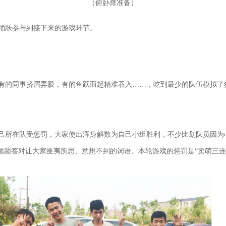
（
）
俯卧撑准备
踊跃参与到接下来的游戏环节。
有的同事挤眉弄眼，有的鱼跃而起精准吞入……，吃到最少的队伍模拟了
己所在队受惩罚，大家使出浑身解数为自己小组胜利，不少比划队员因为心
频频答对让大家匪夷所思、意想不到的词语。本轮游戏的惩罚是“卖萌三连