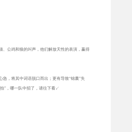
猫、公鸡和狼的叫声，他们解放天性的表演，赢得
急，将其中词语脱口而出；更有导致“锦囊”失
拍”，哪一队中招了，请往下看↙