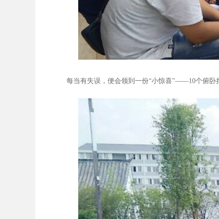
每当有失误，便会领到一份“小惊喜”——10个俯卧