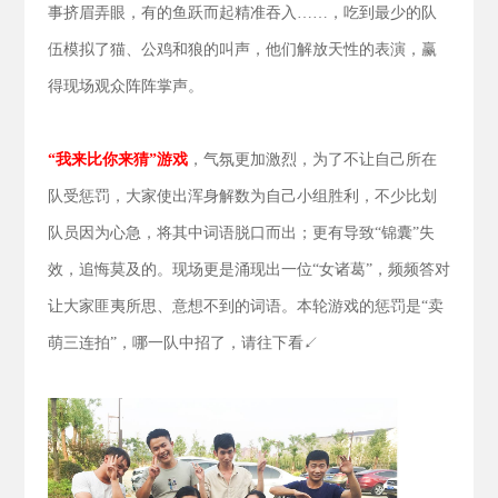
事挤眉弄眼，有的鱼跃而起精准吞入……，吃到最少的队
伍模拟了猫、公鸡和狼的叫声，他们解放天性的表演，赢
得现场观众阵阵掌声。
“我来比你来猜”游戏
，气氛更加激烈，为了不让自己所在
队受惩罚，大家使出浑身解数为自己小组胜利，不少比划
队员因为心急，将其中词语脱口而出；更有导致“锦囊”失
效，追悔莫及的。现场更是涌现出一位“女诸葛”，频频答对
让大家匪夷所思、意想不到的词语。本轮游戏的惩罚是“卖
萌三连拍”，哪一队中招了，请往下看↙