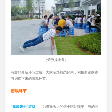
（
）
俯卧撑准备
有趣的介绍环节过后，大家渐渐熟悉起来，积极而踊跃参
与到接下来的游戏环节。
游戏环节
“鬼脸饼干”游戏
——为将额头上的饼干吃到嘴里，有的同