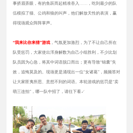
事挤眉弄眼，有的鱼跃而起精准吞入……，吃到最少的队
伍模拟了猫、公鸡和狼的叫声，他们解放天性的表演，赢
得现场观众阵阵掌声。
“我来比你来猜”游戏
，气氛更加激烈，为了不让自己所在
队受惩罚，大家使出浑身解数为自己小组胜利，不少比划
队员因为心急，将其中词语脱口而出；更有导致“锦囊”失
效，追悔莫及的。现场更是涌现出一位“女诸葛”，频频答对
让大家匪夷所思、意想不到的词语。本轮游戏的惩罚是“卖
萌三连拍”，哪一队中招了，请往下看↙