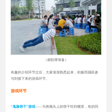
（
）
俯卧撑准备
有趣的介绍环节过后，大家渐渐熟悉起来，积极而踊跃参
与到接下来的游戏环节。
游戏环节
“鬼脸饼干”游戏
——为将额头上的饼干吃到嘴里，有的同