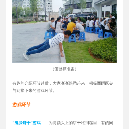
（
）
俯卧撑准备
有趣的介绍环节过后，大家渐渐熟悉起来，积极而踊跃参
与到接下来的游戏环节。
游戏环节
“鬼脸饼干”游戏
——为将额头上的饼干吃到嘴里，有的同