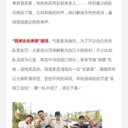
事挤眉弄眼，有的鱼跃而起精准吞入……，吃到最少的队
伍模拟了猫、公鸡和狼的叫声，他们解放天性的表演，赢
得现场观众阵阵掌声。
“我来比你来猜”游戏
，气氛更加激烈，为了不让自己所在
队受惩罚，大家使出浑身解数为自己小组胜利，不少比划
队员因为心急，将其中词语脱口而出；更有导致“锦囊”失
效，追悔莫及的。现场更是涌现出一位“女诸葛”，频频答对
让大家匪夷所思、意想不到的词语。本轮游戏的惩罚是“卖
萌三连拍”，哪一队中招了，请往下看↙