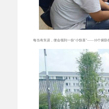
每当有失误，便会领到一份“小惊喜”——10个俯卧