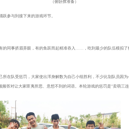
（
）
俯卧撑准备
踊跃参与到接下来的游戏环节。
有的同事挤眉弄眼，有的鱼跃而起精准吞入……，吃到最少的队伍模拟了
己所在队受惩罚，大家使出浑身解数为自己小组胜利，不少比划队员因为心
频频答对让大家匪夷所思、意想不到的词语。本轮游戏的惩罚是“卖萌三连