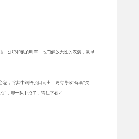
猫、公鸡和狼的叫声，他们解放天性的表演，赢得
急，将其中词语脱口而出；更有导致“锦囊”失
拍”，哪一队中招了，请往下看↙