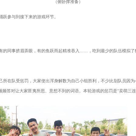
（
）
俯卧撑准备
踊跃参与到接下来的游戏环节。
有的同事挤眉弄眼，有的鱼跃而起精准吞入……，吃到最少的队伍模拟了
己所在队受惩罚，大家使出浑身解数为自己小组胜利，不少比划队员因为心
频频答对让大家匪夷所思、意想不到的词语。本轮游戏的惩罚是“卖萌三连