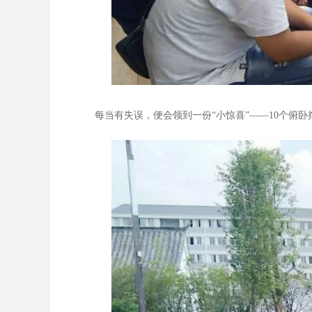
每当有失误，便会领到一份“小惊喜”——10个俯卧