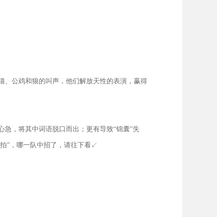
猫、公鸡和狼的叫声，他们解放天性的表演，赢得
急，将其中词语脱口而出；更有导致“锦囊”失
拍”，哪一队中招了，请往下看↙