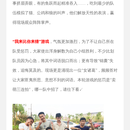
事挤眉弄眼，有的鱼跃而起精准吞入……，吃到最少的队
伍模拟了猫、公鸡和狼的叫声，他们解放天性的表演，赢
得现场观众阵阵掌声。
“我来比你来猜”游戏
，气氛更加激烈，为了不让自己所在
队受惩罚，大家使出浑身解数为自己小组胜利，不少比划
队员因为心急，将其中词语脱口而出；更有导致“锦囊”失
效，追悔莫及的。现场更是涌现出一位“女诸葛”，频频答对
让大家匪夷所思、意想不到的词语。本轮游戏的惩罚是“卖
萌三连拍”，哪一队中招了，请往下看↙