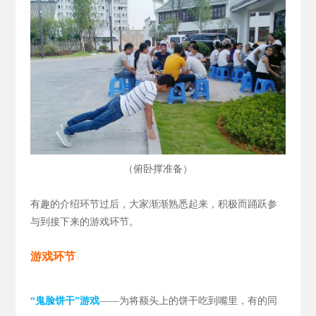
（
）
俯卧撑准备
有趣的介绍环节过后，大家渐渐熟悉起来，积极而踊跃参
与到接下来的游戏环节。
游戏环节
“鬼脸饼干”游戏
——为将额头上的饼干吃到嘴里，有的同