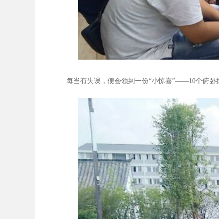
每当有失误，便会领到一份“小惊喜”——10个俯卧