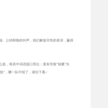
猫、公鸡和狼的叫声，他们解放天性的表演，赢得
急，将其中词语脱口而出；更有导致“锦囊”失
拍”，哪一队中招了，请往下看↙