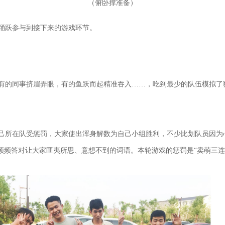
（
）
俯卧撑准备
踊跃参与到接下来的游戏环节。
有的同事挤眉弄眼，有的鱼跃而起精准吞入……，吃到最少的队伍模拟了
己所在队受惩罚，大家使出浑身解数为自己小组胜利，不少比划队员因为心
频频答对让大家匪夷所思、意想不到的词语。本轮游戏的惩罚是“卖萌三连