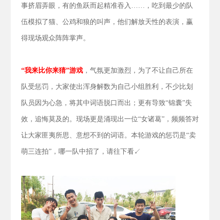
事挤眉弄眼，有的鱼跃而起精准吞入……，吃到最少的队
伍模拟了猫、公鸡和狼的叫声，他们解放天性的表演，赢
得现场观众阵阵掌声。
“我来比你来猜”游戏
，气氛更加激烈，为了不让自己所在
队受惩罚，大家使出浑身解数为自己小组胜利，不少比划
队员因为心急，将其中词语脱口而出；更有导致“锦囊”失
效，追悔莫及的。现场更是涌现出一位“女诸葛”，频频答对
让大家匪夷所思、意想不到的词语。本轮游戏的惩罚是“卖
萌三连拍”，哪一队中招了，请往下看↙