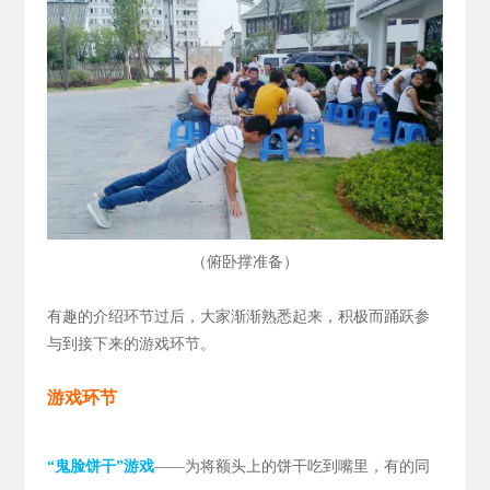
（
）
俯卧撑准备
有趣的介绍环节过后，大家渐渐熟悉起来，积极而踊跃参
与到接下来的游戏环节。
游戏环节
“鬼脸饼干”游戏
——为将额头上的饼干吃到嘴里，有的同