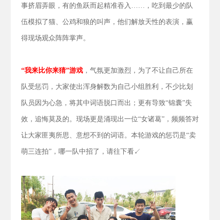
事挤眉弄眼，有的鱼跃而起精准吞入……，吃到最少的队
伍模拟了猫、公鸡和狼的叫声，他们解放天性的表演，赢
得现场观众阵阵掌声。
“我来比你来猜”游戏
，气氛更加激烈，为了不让自己所在
队受惩罚，大家使出浑身解数为自己小组胜利，不少比划
队员因为心急，将其中词语脱口而出；更有导致“锦囊”失
效，追悔莫及的。现场更是涌现出一位“女诸葛”，频频答对
让大家匪夷所思、意想不到的词语。本轮游戏的惩罚是“卖
萌三连拍”，哪一队中招了，请往下看↙