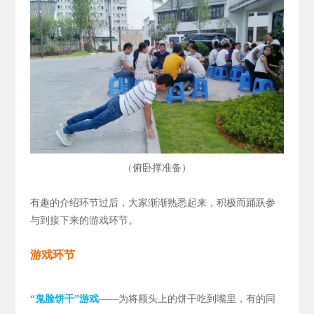
（
）
俯卧撑准备
有趣的介绍环节过后，大家渐渐熟悉起来，积极而踊跃参
与到接下来的游戏环节。
游戏环节
“鬼脸饼干”游戏
——为将额头上的饼干吃到嘴里，有的同