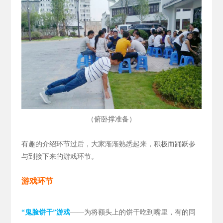
（
）
俯卧撑准备
有趣的介绍环节过后，大家渐渐熟悉起来，积极而踊跃参
与到接下来的游戏环节。
游戏环节
“鬼脸饼干”游戏
——为将额头上的饼干吃到嘴里，有的同