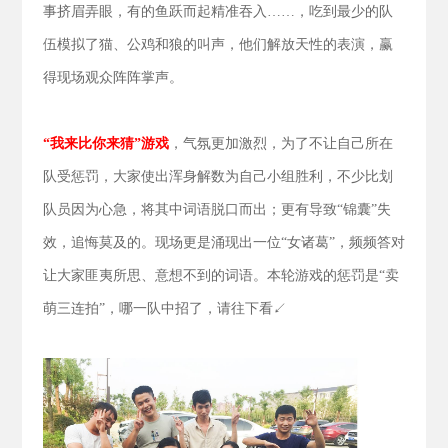
事挤眉弄眼，有的鱼跃而起精准吞入……，吃到最少的队
伍模拟了猫、公鸡和狼的叫声，他们解放天性的表演，赢
得现场观众阵阵掌声。
“我来比你来猜”游戏
，气氛更加激烈，为了不让自己所在
队受惩罚，大家使出浑身解数为自己小组胜利，不少比划
队员因为心急，将其中词语脱口而出；更有导致“锦囊”失
效，追悔莫及的。现场更是涌现出一位“女诸葛”，频频答对
让大家匪夷所思、意想不到的词语。本轮游戏的惩罚是“卖
萌三连拍”，哪一队中招了，请往下看↙