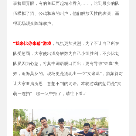
事挤眉弄眼，有的鱼跃而起精准吞入……，吃到最少的队
伍模拟了猫、公鸡和狼的叫声，他们解放天性的表演，赢
得现场观众阵阵掌声。
“我来比你来猜”游戏
，气氛更加激烈，为了不让自己所在
队受惩罚，大家使出浑身解数为自己小组胜利，不少比划
队员因为心急，将其中词语脱口而出；更有导致“锦囊”失
效，追悔莫及的。现场更是涌现出一位“女诸葛”，频频答对
让大家匪夷所思、意想不到的词语。本轮游戏的惩罚是“卖
萌三连拍”，哪一队中招了，请往下看↙