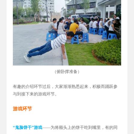
（
）
俯卧撑准备
有趣的介绍环节过后，大家渐渐熟悉起来，积极而踊跃参
与到接下来的游戏环节。
游戏环节
“鬼脸饼干”游戏
——为将额头上的饼干吃到嘴里，有的同