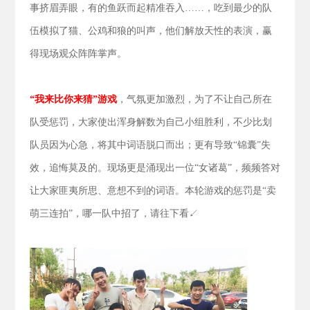
事挤眉弄眼，有的鱼跃而起精准吞入……，吃到最少的队
伍模拟了猫、公鸡和狼的叫声，他们解放天性的表演，赢
得现场观众阵阵掌声。
“我来比你来猜”游戏
，气氛更加激烈，为了不让自己所在
队受惩罚，大家使出浑身解数为自己小组胜利，不少比划
队员因为心急，将其中词语脱口而出；更有导致“锦囊”失
效，追悔莫及的。现场更是涌现出一位“女诸葛”，频频答对
让大家匪夷所思、意想不到的词语。本轮游戏的惩罚是“卖
萌三连拍”，哪一队中招了，请往下看↙