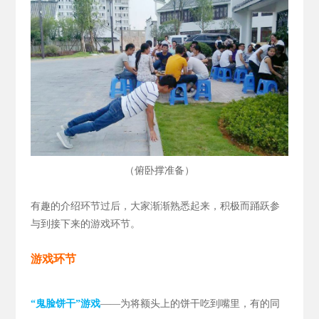
（
）
俯卧撑准备
有趣的介绍环节过后，大家渐渐熟悉起来，积极而踊跃参
与到接下来的游戏环节。
游戏环节
“鬼脸饼干”游戏
——为将额头上的饼干吃到嘴里，有的同