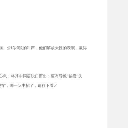
猫、公鸡和狼的叫声，他们解放天性的表演，赢得
急，将其中词语脱口而出；更有导致“锦囊”失
拍”，哪一队中招了，请往下看↙