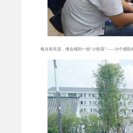
每当有失误，便会领到一份“小惊喜”——10个俯卧