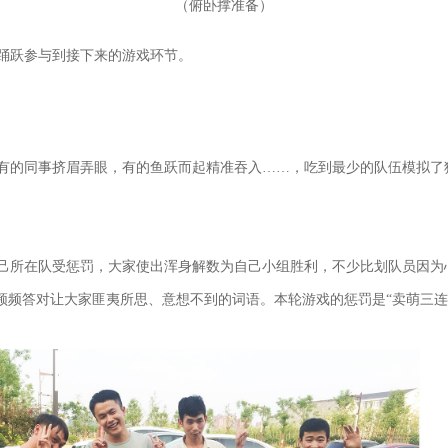
（
）
俯卧撑准备
踊跃参与到接下来的游戏环节。
有的同事挤眉弄眼，有的鱼跃而起精准吞入……，吃到最少的队伍模拟了
己所在队受惩罚，大家使出浑身解数为自己小组胜利，不少比划队员因为心
频频答对让大家匪夷所思、意想不到的词语。本轮游戏的惩罚是“卖萌三连