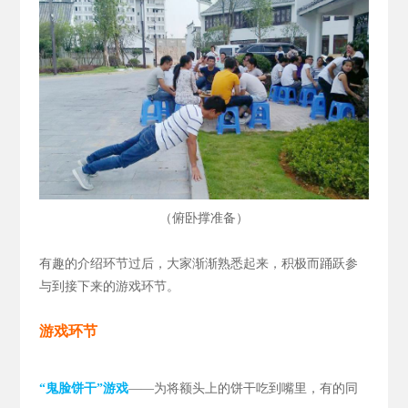
（
）
俯卧撑准备
有趣的介绍环节过后，大家渐渐熟悉起来，积极而踊跃参
与到接下来的游戏环节。
游戏环节
“鬼脸饼干”游戏
——为将额头上的饼干吃到嘴里，有的同