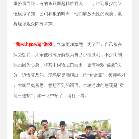
事挤眉弄眼，有的鱼跃而起精准吞入……，吃到最少的队
伍模拟了猫、公鸡和狼的叫声，他们解放天性的表演，赢
得现场观众阵阵掌声。
“我来比你来猜”游戏
，气氛更加激烈，为了不让自己所在
队受惩罚，大家使出浑身解数为自己小组胜利，不少比划
队员因为心急，将其中词语脱口而出；更有导致“锦囊”失
效，追悔莫及的。现场更是涌现出一位“女诸葛”，频频答对
让大家匪夷所思、意想不到的词语。本轮游戏的惩罚是“卖
萌三连拍”，哪一队中招了，请往下看↙