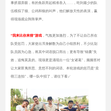
事挤眉弄眼，有的鱼跃而起精准吞入……，吃到最少的队
伍模拟了猫、公鸡和狼的叫声，他们解放天性的表演，赢
得现场观众阵阵掌声。
“我来比你来猜”游戏
，气氛更加激烈，为了不让自己所在
队受惩罚，大家使出浑身解数为自己小组胜利，不少比划
队员因为心急，将其中词语脱口而出；更有导致“锦囊”失
效，追悔莫及的。现场更是涌现出一位“女诸葛”，频频答对
让大家匪夷所思、意想不到的词语。本轮游戏的惩罚是“卖
萌三连拍”，哪一队中招了，请往下看↙