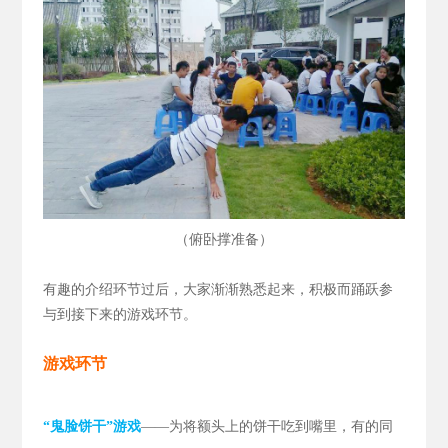
（
）
俯卧撑准备
有趣的介绍环节过后，大家渐渐熟悉起来，积极而踊跃参
与到接下来的游戏环节。
游戏环节
“鬼脸饼干”游戏
——为将额头上的饼干吃到嘴里，有的同