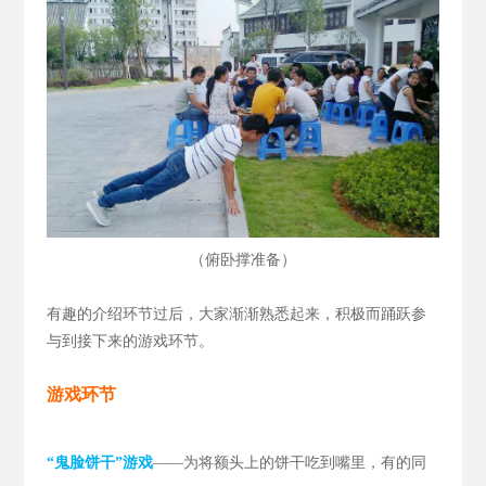
（
）
俯卧撑准备
有趣的介绍环节过后，大家渐渐熟悉起来，积极而踊跃参
与到接下来的游戏环节。
游戏环节
“鬼脸饼干”游戏
——为将额头上的饼干吃到嘴里，有的同