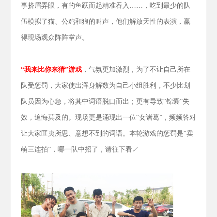
事挤眉弄眼，有的鱼跃而起精准吞入……，吃到最少的队
伍模拟了猫、公鸡和狼的叫声，他们解放天性的表演，赢
得现场观众阵阵掌声。
“我来比你来猜”游戏
，气氛更加激烈，为了不让自己所在
队受惩罚，大家使出浑身解数为自己小组胜利，不少比划
队员因为心急，将其中词语脱口而出；更有导致“锦囊”失
效，追悔莫及的。现场更是涌现出一位“女诸葛”，频频答对
让大家匪夷所思、意想不到的词语。本轮游戏的惩罚是“卖
萌三连拍”，哪一队中招了，请往下看↙