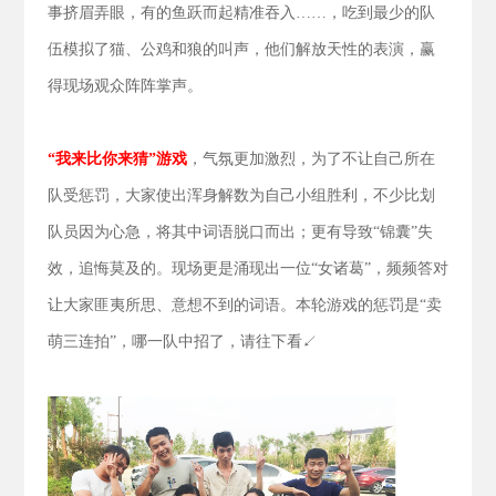
事挤眉弄眼，有的鱼跃而起精准吞入……，吃到最少的队
伍模拟了猫、公鸡和狼的叫声，他们解放天性的表演，赢
得现场观众阵阵掌声。
“我来比你来猜”游戏
，气氛更加激烈，为了不让自己所在
队受惩罚，大家使出浑身解数为自己小组胜利，不少比划
队员因为心急，将其中词语脱口而出；更有导致“锦囊”失
效，追悔莫及的。现场更是涌现出一位“女诸葛”，频频答对
让大家匪夷所思、意想不到的词语。本轮游戏的惩罚是“卖
萌三连拍”，哪一队中招了，请往下看↙