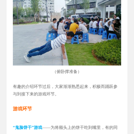
（
）
俯卧撑准备
有趣的介绍环节过后，大家渐渐熟悉起来，积极而踊跃参
与到接下来的游戏环节。
游戏环节
“鬼脸饼干”游戏
——为将额头上的饼干吃到嘴里，有的同