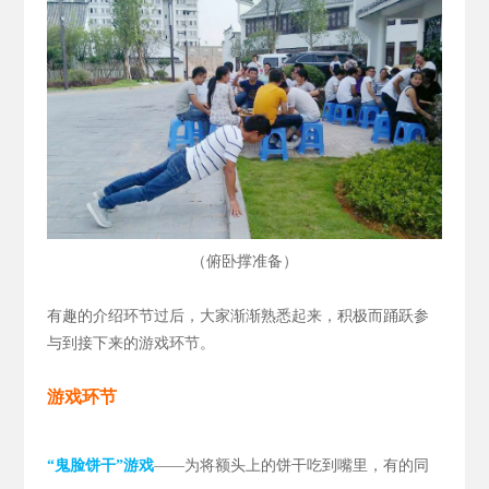
（
）
俯卧撑准备
有趣的介绍环节过后，大家渐渐熟悉起来，积极而踊跃参
与到接下来的游戏环节。
游戏环节
“鬼脸饼干”游戏
——为将额头上的饼干吃到嘴里，有的同