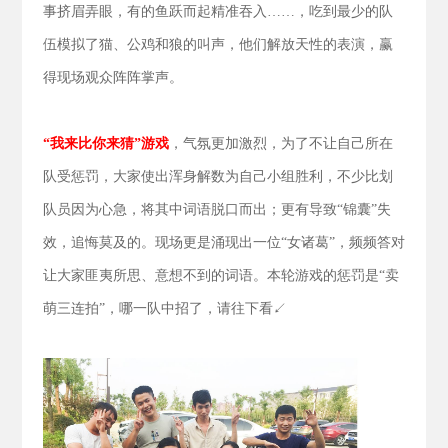
事挤眉弄眼，有的鱼跃而起精准吞入……，吃到最少的队
伍模拟了猫、公鸡和狼的叫声，他们解放天性的表演，赢
得现场观众阵阵掌声。
“我来比你来猜”游戏
，气氛更加激烈，为了不让自己所在
队受惩罚，大家使出浑身解数为自己小组胜利，不少比划
队员因为心急，将其中词语脱口而出；更有导致“锦囊”失
效，追悔莫及的。现场更是涌现出一位“女诸葛”，频频答对
让大家匪夷所思、意想不到的词语。本轮游戏的惩罚是“卖
萌三连拍”，哪一队中招了，请往下看↙