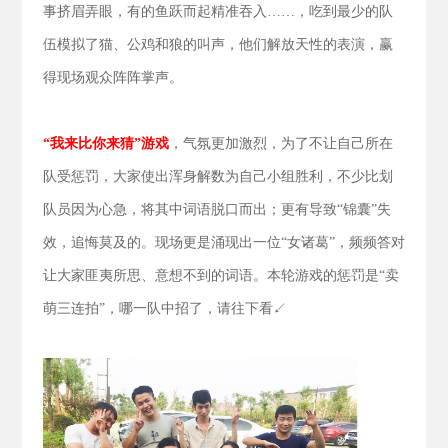
事挤眉弄眼，有的鱼跃而起精准吞入……，吃到最少的队
伍模拟了猫、公鸡和狼的叫声，他们解放天性的表演，赢
得现场观众阵阵掌声。
“我来比你来猜”游戏
，气氛更加激烈，为了不让自己所在
队受惩罚，大家使出浑身解数为自己小组胜利，不少比划
队员因为心急，将其中词语脱口而出；更有导致“锦囊”失
效，追悔莫及的。现场更是涌现出一位“女诸葛”，频频答对
让大家匪夷所思、意想不到的词语。本轮游戏的惩罚是“卖
萌三连拍”，哪一队中招了，请往下看↙