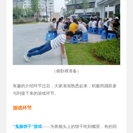
（
）
俯卧撑准备
有趣的介绍环节过后，大家渐渐熟悉起来，积极而踊跃参
与到接下来的游戏环节。
游戏环节
“鬼脸饼干”游戏
——为将额头上的饼干吃到嘴里，有的同